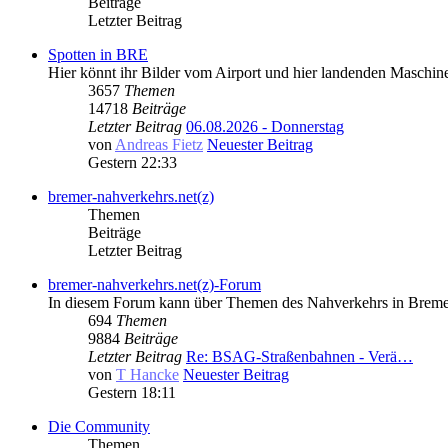
Beiträge
Letzter Beitrag
Spotten in BRE
Hier könnt ihr Bilder vom Airport und hier landenden Maschinen
3657
Themen
14718
Beiträge
Letzter Beitrag
06.08.2026 - Donnerstag
von
Andreas Fietz
Neuester Beitrag
Gestern 22:33
bremer-nahverkehrs.net(z)
Themen
Beiträge
Letzter Beitrag
bremer-nahverkehrs.net(z)-Forum
In diesem Forum kann über Themen des Nahverkehrs in Bremen 
694
Themen
9884
Beiträge
Letzter Beitrag
Re: BSAG-Straßenbahnen - Verä…
von
T Hancke
Neuester Beitrag
Gestern 18:11
Die Community
Themen