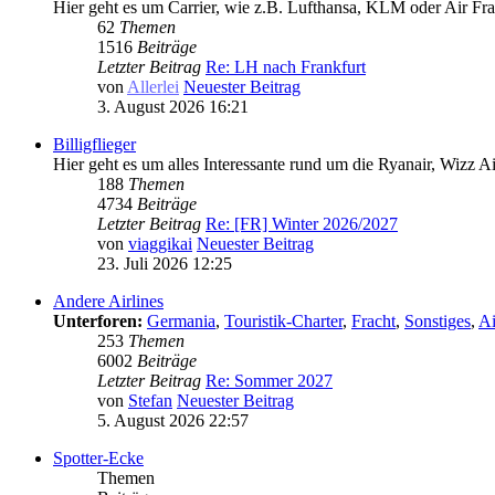
Hier geht es um Carrier, wie z.B. Lufthansa, KLM oder Air Fra
62
Themen
1516
Beiträge
Letzter Beitrag
Re: LH nach Frankfurt
von
Allerlei
Neuester Beitrag
3. August 2026 16:21
Billigflieger
Hier geht es um alles Interessante rund um die Ryanair, Wizz 
188
Themen
4734
Beiträge
Letzter Beitrag
Re: [FR] Winter 2026/2027
von
viaggikai
Neuester Beitrag
23. Juli 2026 12:25
Andere Airlines
Unterforen:
Germania
,
Touristik-Charter
,
Fracht
,
Sonstiges
,
Ai
253
Themen
6002
Beiträge
Letzter Beitrag
Re: Sommer 2027
von
Stefan
Neuester Beitrag
5. August 2026 22:57
Spotter-Ecke
Themen