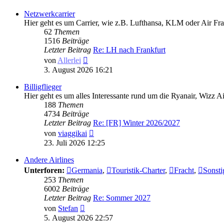
Netzwerkcarrier
Hier geht es um Carrier, wie z.B. Lufthansa, KLM oder Air Fra
62
Themen
1516
Beiträge
Letzter Beitrag
Re: LH nach Frankfurt
Neuester
von
Allerlei
Beitrag
3. August 2026 16:21
Billigflieger
Hier geht es um alles Interessante rund um die Ryanair, Wizz 
188
Themen
4734
Beiträge
Letzter Beitrag
Re: [FR] Winter 2026/2027
Neuester
von
viaggikai
Beitrag
23. Juli 2026 12:25
Andere Airlines
Unterforen:
Germania
,
Touristik-Charter
,
Fracht
,
Sonsti
253
Themen
6002
Beiträge
Letzter Beitrag
Re: Sommer 2027
Neuester
von
Stefan
Beitrag
5. August 2026 22:57