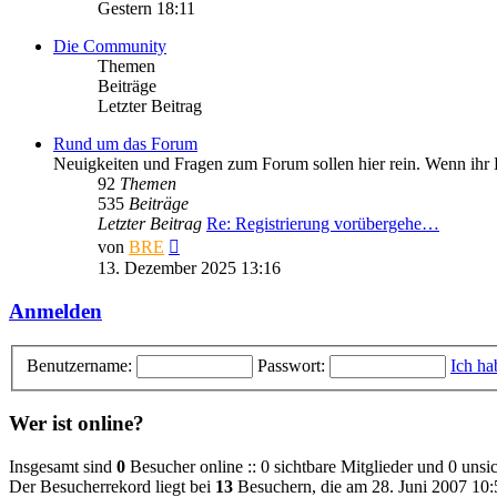
Beitrag
Gestern 18:11
Die Community
Themen
Beiträge
Letzter Beitrag
Rund um das Forum
Neuigkeiten und Fragen zum Forum sollen hier rein. Wenn ihr Hi
92
Themen
535
Beiträge
Letzter Beitrag
Re: Registrierung vorübergehe…
Neuester
von
BRE
Beitrag
13. Dezember 2025 13:16
Anmelden
Benutzername:
Passwort:
Ich ha
Wer ist online?
Insgesamt sind
0
Besucher online :: 0 sichtbare Mitglieder und 0 unsi
Der Besucherrekord liegt bei
13
Besuchern, die am 28. Juni 2007 10:5