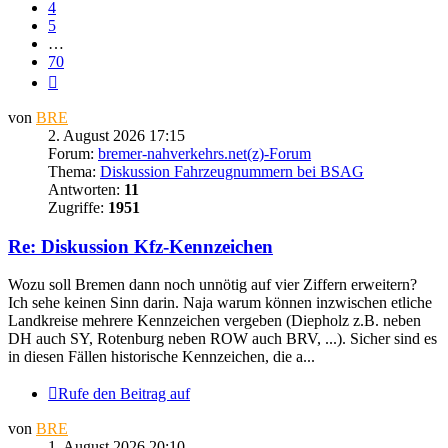
4
5
…
70
Nächste
von
BRE
2. August 2026 17:15
Forum:
bremer-nahverkehrs.net(z)-Forum
Thema:
Diskussion Fahrzeugnummern bei BSAG
Antworten:
11
Zugriffe:
1951
Re: Diskussion Kfz-Kennzeichen
Wozu soll Bremen dann noch unnötig auf vier Ziffern erweitern?
Ich sehe keinen Sinn darin. Naja warum können inzwischen etliche
Landkreise mehrere Kennzeichen vergeben (Diepholz z.B. neben
DH auch SY, Rotenburg neben ROW auch BRV, ...). Sicher sind es
in diesen Fällen historische Kennzeichen, die a...
Rufe den Beitrag auf
von
BRE
1. August 2026 20:10