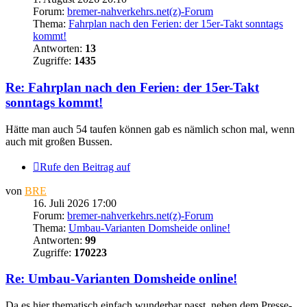
Forum:
bremer-nahverkehrs.net(z)-Forum
Thema:
Fahrplan nach den Ferien: der 15er-Takt sonntags
kommt!
Antworten:
13
Zugriffe:
1435
Re: Fahrplan nach den Ferien: der 15er-Takt
sonntags kommt!
Hätte man auch 54 taufen können gab es nämlich schon mal, wenn
auch mit großen Bussen.
Rufe den Beitrag auf
von
BRE
16. Juli 2026 17:00
Forum:
bremer-nahverkehrs.net(z)-Forum
Thema:
Umbau-Varianten Domsheide online!
Antworten:
99
Zugriffe:
170223
Re: Umbau-Varianten Domsheide online!
Da es hier thematisch einfach wunderbar passt, neben dem Presse-