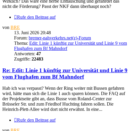
Wirklich? Das wäre eine herbe Enttäuschung und gefährdet das
nicht die Förderung? Passt der NKF dann überhaupt noch?
Rufe den Beitrag auf
von
BRE
13. Juni 2026 20:48
Forum:
bremer-nahverkehrs.net(z)-Forum
Thema:
Edit: Linie 1 künftig zur Universität und Linie 9 vom
Flughafen zum Bf Mahndorf
Antworten:
47
Zugriffe:
22483
Re: Edit: Linie 1 künftig zur Universität und Linie 9
vom Flughafen zum Bf Mahndorf
Hab ich was verpasst? Wenn der Ring weiter mit Bussen gefahren
wird, hätte man sich die Linie 1 auch sparen können. Die FAQ auf
der Projektseite gibt an, dass Busse vom Roland-Center zur
Brüsseler Str. und zum Friedhof Huchting fahren sollen. Die
Heinrich-Plett-Allee wird dort nicht erwähnt. In eine...
Rufe den Beitrag auf
von
BRE