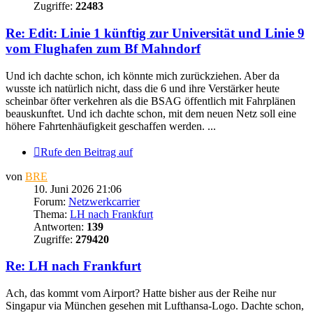
Zugriffe:
22483
Re: Edit: Linie 1 künftig zur Universität und Linie 9
vom Flughafen zum Bf Mahndorf
Und ich dachte schon, ich könnte mich zurückziehen. Aber da
wusste ich natürlich nicht, dass die 6 und ihre Verstärker heute
scheinbar öfter verkehren als die BSAG öffentlich mit Fahrplänen
beauskunftet. Und ich dachte schon, mit dem neuen Netz soll eine
höhere Fahrtenhäufigkeit geschaffen werden. ...
Rufe den Beitrag auf
von
BRE
10. Juni 2026 21:06
Forum:
Netzwerkcarrier
Thema:
LH nach Frankfurt
Antworten:
139
Zugriffe:
279420
Re: LH nach Frankfurt
Ach, das kommt vom Airport? Hatte bisher aus der Reihe nur
Singapur via München gesehen mit Lufthansa-Logo. Dachte schon,