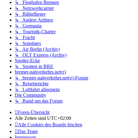
↳ Flughafen Bremen
↳ Netzwerkcarrier
↳ Billigflieger
↳ Andere Airlines
↳ Germania
↳ Touristik-Charter
↳ Fracht
↳ Sonstiges
↳ Air Berlin (Archiv)
↳ OLT Express (Archiv)
Spotter-Ecke
↳ Spotten in BRE
bremer-nahverkehrs.net(z)
↳ bremer-nahverkehrs.net(z)-Forum
↳ Reiseberichte
↳ Luftfahrt allgemein
Die Community
↳ Rund um das Forum
Foren-Übersicht
Alle Zeiten sind
UTC+02:00
Alle Cookies des Boards löschen
Das Team
Impressum