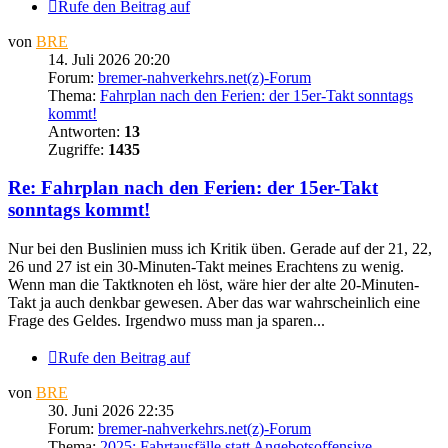
Rufe den Beitrag auf
von
BRE
14. Juli 2026 20:20
Forum:
bremer-nahverkehrs.net(z)-Forum
Thema:
Fahrplan nach den Ferien: der 15er-Takt sonntags
kommt!
Antworten:
13
Zugriffe:
1435
Re: Fahrplan nach den Ferien: der 15er-Takt
sonntags kommt!
Nur bei den Buslinien muss ich Kritik üben. Gerade auf der 21, 22,
26 und 27 ist ein 30-Minuten-Takt meines Erachtens zu wenig.
Wenn man die Taktknoten eh löst, wäre hier der alte 20-Minuten-
Takt ja auch denkbar gewesen. Aber das war wahrscheinlich eine
Frage des Geldes. Irgendwo muss man ja sparen...
Rufe den Beitrag auf
von
BRE
30. Juni 2026 22:35
Forum:
bremer-nahverkehrs.net(z)-Forum
Thema:
2025: Fahrtausfälle statt Angebotsoffensive