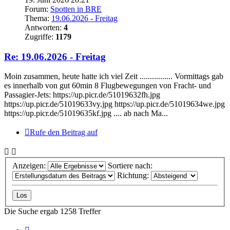
Forum:
Spotten in BRE
Thema:
19.06.2026 - Freitag
Antworten:
4
Zugriffe:
1179
Re: 19.06.2026 - Freitag
Moin zusammen, heute hatte ich viel Zeit ................ Vormittags gab
es innerhalb von gut 60min 8 Flugbewegungen von Fracht- und
Passagier-Jets: https://up.picr.de/51019632fh.jpg
https://up.picr.de/51019633vy.jpg https://up.picr.de/51019634we.jpg
https://up.picr.de/51019635kf.jpg .... ab nach Ma...
Rufe den Beitrag auf
Anzeigen:
Sortiere nach:
Richtung:
Die Suche ergab 1258 Treffer
Seite