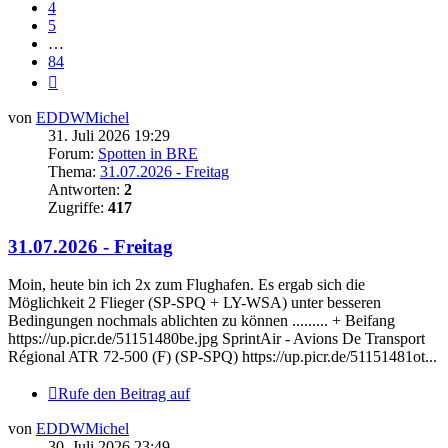
4
5
…
84
Nächste
von
EDDWMichel
31. Juli 2026 19:29
Forum:
Spotten in BRE
Thema:
31.07.2026 - Freitag
Antworten:
2
Zugriffe:
417
31.07.2026 - Freitag
Moin, heute bin ich 2x zum Flughafen. Es ergab sich die
Möglichkeit 2 Flieger (SP-SPQ + LY-WSA) unter besseren
Bedingungen nochmals ablichten zu können ......... + Beifang
https://up.picr.de/51151480be.jpg SprintAir - Avions De Transport
Régional ATR 72-500 (F) (SP-SPQ) https://up.picr.de/51151481ot...
Rufe den Beitrag auf
von
EDDWMichel
30. Juli 2026 23:49