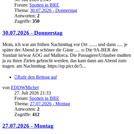
Forum:
Spotten in BRE
Thema:
30.07.2026 - Donnerstag
Antworten:
2
Zugriffe:
350
30.07.2026 - Donnerstag
Moin, ich war am frühen Nachmittag vor Ort ....... und dann ..... je
später der Abend je schöner die Gäste .... :o Die 9A-BER der
Sundair ist/war AOG auf Mallorca. Die Passagiere/Urlauber mußten
ja zu ihren Zielen gebracht werden, das kam dann am Abend zum
tragen. am Nachmittag: https://up.picr.de/5...
Rufe den Beitrag auf
von
EDDWMichel
27. Juli 2026 21:33
Forum:
Spotten in BRE
Thema:
27.07.2026 - Montag
Antworten:
2
Zugriffe:
412
27.07.2026 - Montag