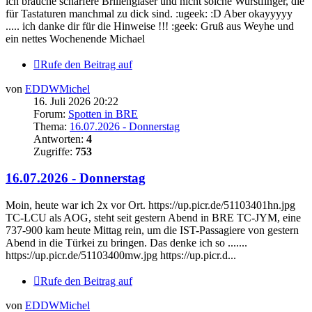
ich brauche schärfere Brillengläser und nicht solche Wurstfinger, die
für Tastaturen manchmal zu dick sind. :ugeek: :D Aber okayyyyy
..... ich danke dir für die Hinweise !!! :geek: Gruß aus Weyhe und
ein nettes Wochenende Michael
Rufe den Beitrag auf
von
EDDWMichel
16. Juli 2026 20:22
Forum:
Spotten in BRE
Thema:
16.07.2026 - Donnerstag
Antworten:
4
Zugriffe:
753
16.07.2026 - Donnerstag
Moin, heute war ich 2x vor Ort. https://up.picr.de/51103401hn.jpg
TC-LCU als AOG, steht seit gestern Abend in BRE TC-JYM, eine
737-900 kam heute Mittag rein, um die IST-Passagiere von gestern
Abend in die Türkei zu bringen. Das denke ich so .......
https://up.picr.de/51103400mw.jpg https://up.picr.d...
Rufe den Beitrag auf
von
EDDWMichel