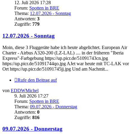
12. Juli 2026 17:28
Forum:
Spotten in BRE
Thema:
12.07.2026 - Sonntag
Antworten:
3
Zugriffe:
779
12.07.2026 - Sonntag
Moin, diese 3 Fluggeräte habe ich heute abgelichtet. European Air
Charter - Airbus A320-200 (LZ-LAL) .... in der früheren "Iberia
Express"-Farbgebung https://up.picr.de/51091743cn.jpg
https://up.picr.de/51091744qo.jpg AJet war heute mit TC-LAK vor
Ort https://up.picr.de/51091745jj.jpg Und am Nachmit...
Rufe den Beitrag auf
von
EDDWMichel
9. Juli 2026 17:27
Forum:
Spotten in BRE
Thema:
09.07.2026 - Donnerstag
Antworten:
0
Zugriffe:
816
09.07.2026 - Donnerstag