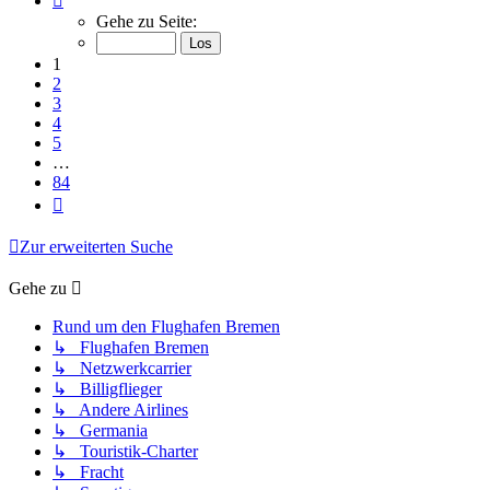
1
Gehe zu Seite:
von
84
1
2
3
4
5
…
84
Nächste
Zur erweiterten Suche
Gehe zu
Rund um den Flughafen Bremen
↳ Flughafen Bremen
↳ Netzwerkcarrier
↳ Billigflieger
↳ Andere Airlines
↳ Germania
↳ Touristik-Charter
↳ Fracht