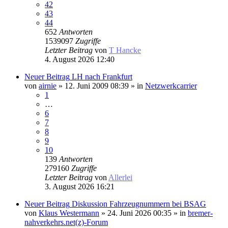
42
43
44
652
Antworten
1539097
Zugriffe
Letzter Beitrag
von
T Hancke
4. August 2026 12:40
Neuer Beitrag
LH nach Frankfurt
von
airnie
» 12. Juni 2009 08:39 » in
Netzwerkcarrier
1
…
6
7
8
9
10
139
Antworten
279160
Zugriffe
Letzter Beitrag
von
Allerlei
3. August 2026 16:21
Neuer Beitrag
Diskussion Fahrzeugnummern bei BSAG
von
Klaus Westermann
» 24. Juni 2026 00:35 » in
bremer-
nahverkehrs.net(z)-Forum