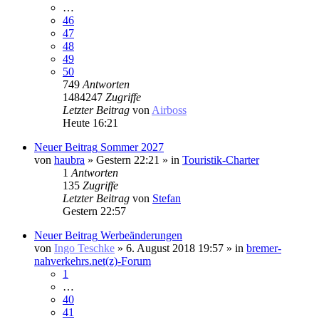
…
46
47
48
49
50
749
Antworten
1484247
Zugriffe
Letzter Beitrag
von
Airboss
Heute 16:21
Neuer Beitrag
Sommer 2027
von
haubra
» Gestern 22:21 » in
Touristik-Charter
1
Antworten
135
Zugriffe
Letzter Beitrag
von
Stefan
Gestern 22:57
Neuer Beitrag
Werbeänderungen
von
Ingo Teschke
» 6. August 2018 19:57 » in
bremer-
nahverkehrs.net(z)-Forum
1
…
40
41