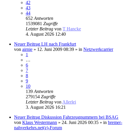
42
43
44
652
Antworten
1539081
Zugriffe
Letzter Beitrag
von
T Hancke
4. August 2026 12:40
Neuer Beitrag
LH nach Frankfurt
von
airnie
» 12. Juni 2009 08:39 » in
Netzwerkcarrier
1
…
6
7
8
9
10
139
Antworten
279154
Zugriffe
Letzter Beitrag
von
Allerlei
3. August 2026 16:21
Neuer Beitrag
Diskussion Fahrzeugnummern bei BSAG
von
Klaus Westermann
» 24. Juni 2026 00:35 » in
bremer-
nahverkehrs.net(z)-Forum