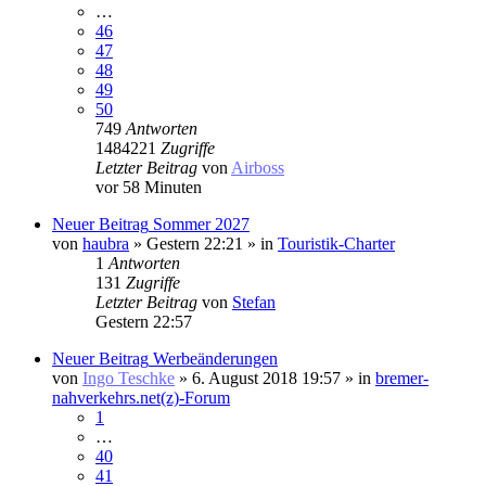
…
46
47
48
49
50
749
Antworten
1484221
Zugriffe
Letzter Beitrag
von
Airboss
vor 58 Minuten
Neuer Beitrag
Sommer 2027
von
haubra
» Gestern 22:21 » in
Touristik-Charter
1
Antworten
131
Zugriffe
Letzter Beitrag
von
Stefan
Gestern 22:57
Neuer Beitrag
Werbeänderungen
von
Ingo Teschke
» 6. August 2018 19:57 » in
bremer-
nahverkehrs.net(z)-Forum
1
…
40
41