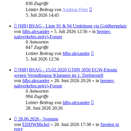
836
Zugriffe
Letzter Beitrag
von
Andreas Fietz
5. Juli 2026 14:45
Neuer
[HB] BSAG - Linie 91 & 94 Umleitung via Goldbergplatz
Beitrag
von
fdbs-alexander
» 5. Juli 2026 12:56 » in
bremer-
nahverkehrs.net(z)-Forum
0
Antworten
847
Zugriffe
Letzter Beitrag
von
fdbs-alexander
5. Juli 2026 12:56
Neuer
[HB] BSAG - 15.02.2020 GT8N 3050 EGW-Einsatz
Beitrag
wegen Vergußmasse Klumpen im 1. Drehgestell
von
fdbs-alexander
» 28. Juni 2026 20:26 » in
bremer-
nahverkehrs.net(z)-Forum
0
Antworten
994
Zugriffe
Letzter Beitrag
von
fdbs-alexander
28. Juni 2026 20:26
Neuer
28.06.2026 - Sonntag
Beitrag
von
EDDWMichel
» 28. Juni 2026 17:38 » in
Spotten in
BRE