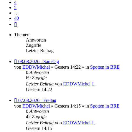
4
5
…
40
Nächste
Themen
Antworten
Zugriffe
Letzter Beitrag
Neuer
08.08.2026 - Samstag
Beitrag
von
EDDWMichel
» Gestern 14:22 » in
Spotten in BRE
0
Antworten
69
Zugriffe
Letzter Beitrag
von
EDDWMichel
Gestern 14:22
Neuer
07.08.2026 - Freitag
Beitrag
von
EDDWMichel
» Gestern 14:15 » in
Spotten in BRE
0
Antworten
42
Zugriffe
Letzter Beitrag
von
EDDWMichel
Gestern 14:15