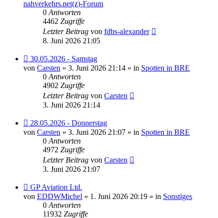
nahverkehrs.net(z)-Forum
0
Antworten
4462
Zugriffe
Letzter Beitrag
von
fdbs-alexander
8. Juni 2026 21:05
Neuer
30.05.2026 - Samstag
Beitrag
von
Carsten
» 3. Juni 2026 21:14 » in
Spotten in BRE
0
Antworten
4902
Zugriffe
Letzter Beitrag
von
Carsten
3. Juni 2026 21:14
Neuer
28.05.2026 - Donnerstag
Beitrag
von
Carsten
» 3. Juni 2026 21:07 » in
Spotten in BRE
0
Antworten
4972
Zugriffe
Letzter Beitrag
von
Carsten
3. Juni 2026 21:07
Neuer
GP Aviation Ltd.
Beitrag
von
EDDWMichel
» 1. Juni 2026 20:19 » in
Sonstiges
0
Antworten
11932
Zugriffe