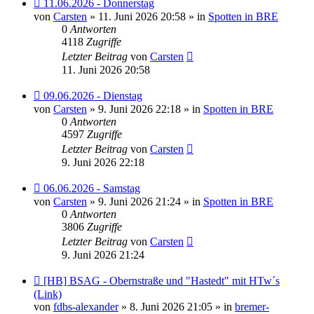
Neuer
11.06.2026 - Donnerstag
Beitrag
von
Carsten
» 11. Juni 2026 20:58 » in
Spotten in BRE
0
Antworten
4118
Zugriffe
Letzter Beitrag
von
Carsten
11. Juni 2026 20:58
Neuer
09.06.2026 - Dienstag
Beitrag
von
Carsten
» 9. Juni 2026 22:18 » in
Spotten in BRE
0
Antworten
4597
Zugriffe
Letzter Beitrag
von
Carsten
9. Juni 2026 22:18
Neuer
06.06.2026 - Samstag
Beitrag
von
Carsten
» 9. Juni 2026 21:24 » in
Spotten in BRE
0
Antworten
3806
Zugriffe
Letzter Beitrag
von
Carsten
9. Juni 2026 21:24
Neuer
[HB] BSAG - Obernstraße und "Hastedt" mit HTw´s
Beitrag
(Link)
von
fdbs-alexander
» 8. Juni 2026 21:05 » in
bremer-