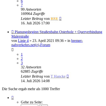
6
7
99
Antworten
169964
Zugriffe
Letzter Beitrag
von
BRE
16. Juli 2026 17:00
Neuer
Planungsbeginn Straßenbahn Osterholz + Querverbindung
Beitrag
Malerstraße
von
Linie 4
» 23. April 2021 09:36 » in
bremer-
nahverkehrs.net(z)-Forum
1
2
3
32
Antworten
62885
Zugriffe
Letzter Beitrag
von
T Hancke
14. Juli 2026 14:08
Die Suche ergab mehr als 1000 Treffer
Seite
1
Gehe zu Seite:
von