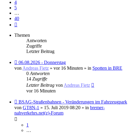
4
5
…
40
Nächste
Themen
Antworten
Zugriffe
Letzter Beitrag
Neuer
06.08.2026 - Donnerstag
Beitrag
von
Andreas Fietz
» vor 16 Minuten » in
Spotten in BRE
0
Antworten
14
Zugriffe
Letzter Beitrag
von
Andreas Fietz
vor 16 Minuten
Neuer
BSAG-Straßenbahnen - Veränderungen im Fahrzeugpark
Beitrag
von
GT8N-1
» 15. Juli 2019 08:20 » in
bremer-
nahverkehrs.net(z)-Forum
1
…