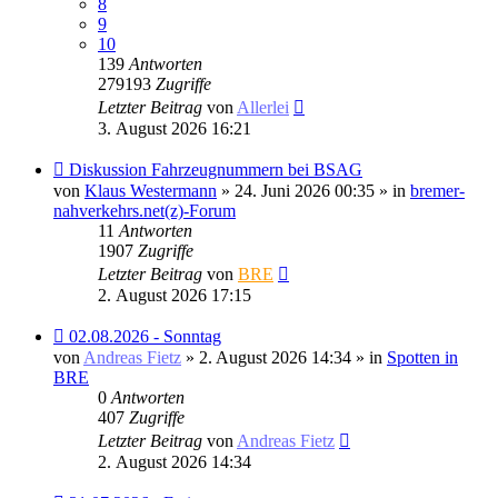
8
9
10
139
Antworten
279193
Zugriffe
Letzter Beitrag
von
Allerlei
3. August 2026 16:21
Neuer
Diskussion Fahrzeugnummern bei BSAG
Beitrag
von
Klaus Westermann
» 24. Juni 2026 00:35 » in
bremer-
nahverkehrs.net(z)-Forum
11
Antworten
1907
Zugriffe
Letzter Beitrag
von
BRE
2. August 2026 17:15
Neuer
02.08.2026 - Sonntag
Beitrag
von
Andreas Fietz
» 2. August 2026 14:34 » in
Spotten in
BRE
0
Antworten
407
Zugriffe
Letzter Beitrag
von
Andreas Fietz
2. August 2026 14:34