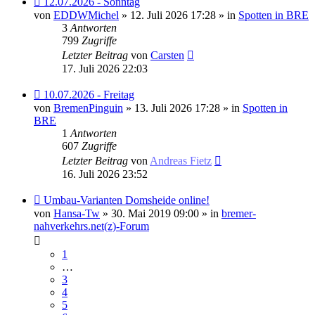
12.07.2026 - Sonntag
Beitrag
von
EDDWMichel
» 12. Juli 2026 17:28 » in
Spotten in BRE
3
Antworten
799
Zugriffe
Letzter Beitrag
von
Carsten
17. Juli 2026 22:03
Neuer
10.07.2026 - Freitag
Beitrag
von
BremenPinguin
» 13. Juli 2026 17:28 » in
Spotten in
BRE
1
Antworten
607
Zugriffe
Letzter Beitrag
von
Andreas Fietz
16. Juli 2026 23:52
Neuer
Umbau-Varianten Domsheide online!
Beitrag
von
Hansa-Tw
» 30. Mai 2019 09:00 » in
bremer-
nahverkehrs.net(z)-Forum
1
…
3
4
5