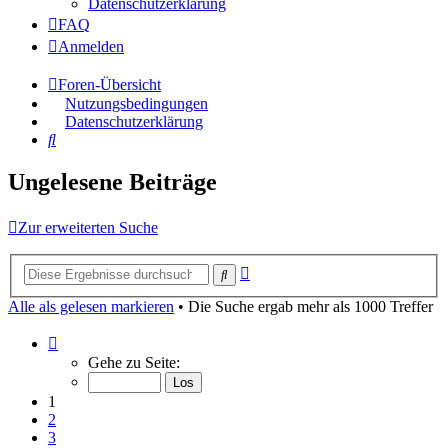
Datenschutzerklärung
FAQ
Anmelden
Foren-Übersicht
Nutzungsbedingungen
Datenschutzerklärung
Suche
Ungelesene Beiträge
Zur erweiterten Suche
Erweiterte
Suche
Suche
Alle als gelesen markieren
• Die Suche ergab mehr als 1000 Treffer
Seite
1
Gehe zu Seite:
von
40
1
2
3