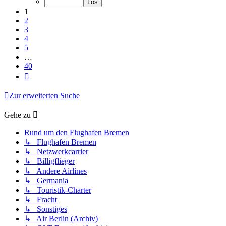
40
1
2
3
4
5
…
40
Nächste
Zur erweiterten Suche
Gehe zu
Rund um den Flughafen Bremen
↳ Flughafen Bremen
↳ Netzwerkcarrier
↳ Billigflieger
↳ Andere Airlines
↳ Germania
↳ Touristik-Charter
↳ Fracht
↳ Sonstiges
↳ Air Berlin (Archiv)