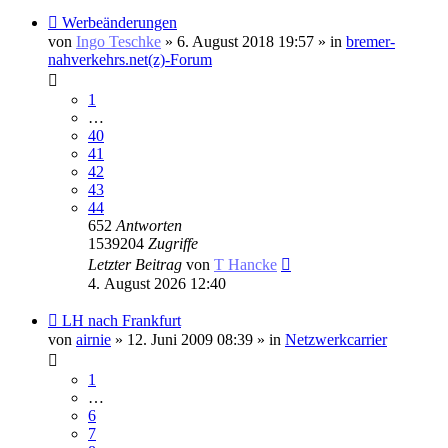
Neuer
Werbeänderungen
Beitrag
von
Ingo Teschke
» 6. August 2018 19:57 » in
bremer-
nahverkehrs.net(z)-Forum
1
…
40
41
42
43
44
652
Antworten
1539204
Zugriffe
Letzter Beitrag
von
T Hancke
4. August 2026 12:40
Neuer
LH nach Frankfurt
Beitrag
von
airnie
» 12. Juni 2009 08:39 » in
Netzwerkcarrier
1
…
6
7