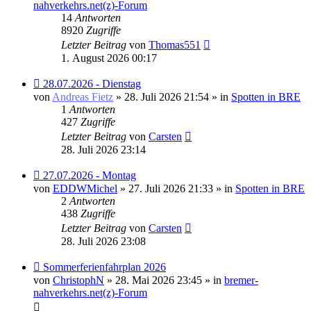
nahverkehrs.net(z)-Forum
14
Antworten
8920
Zugriffe
Letzter Beitrag
von
Thomas551
1. August 2026 00:17
Neuer
28.07.2026 - Dienstag
Beitrag
von
Andreas Fietz
» 28. Juli 2026 21:54 » in
Spotten in BRE
1
Antworten
427
Zugriffe
Letzter Beitrag
von
Carsten
28. Juli 2026 23:14
Neuer
27.07.2026 - Montag
Beitrag
von
EDDWMichel
» 27. Juli 2026 21:33 » in
Spotten in BRE
2
Antworten
438
Zugriffe
Letzter Beitrag
von
Carsten
28. Juli 2026 23:08
Neuer
Sommerferienfahrplan 2026
Beitrag
von
ChristophN
» 28. Mai 2026 23:45 » in
bremer-
nahverkehrs.net(z)-Forum