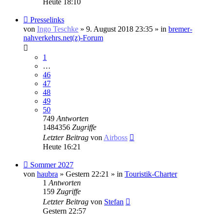
Heute 18:10
Neuer
Presselinks
Beitrag
von
Ingo Teschke
» 9. August 2018 23:35 » in
bremer-
nahverkehrs.net(z)-Forum
1
…
46
47
48
49
50
749
Antworten
1484356
Zugriffe
Letzter Beitrag
von
Airboss
Heute 16:21
Neuer
Sommer 2027
Beitrag
von
haubra
» Gestern 22:21 » in
Touristik-Charter
1
Antworten
159
Zugriffe
Letzter Beitrag
von
Stefan
Gestern 22:57