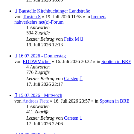
Neuer
Baustelle Kirchhuchtinger Landstraße
Beitrag
von
Torsten S
» 19. Juli 2026 11:58 » in
bremer-
nahverkehrs.net(z)-Forum
1
Antworten
594
Zugriffe
Letzter Beitrag
von
Felix M
19. Juli 2026 12:13
Neuer
16.07.2026 - Donnerstag
Beitrag
von
EDDWMichel
» 16. Juli 2026 20:22 » in
Spotten in BRE
4
Antworten
776
Zugriffe
Letzter Beitrag
von
Carsten
17. Juli 2026 22:17
Neuer
15.07.2026 - Mittwoch
Beitrag
von
Andreas Fietz
» 16. Juli 2026 23:57 » in
Spotten in BRE
1
Antworten
411
Zugriffe
Letzter Beitrag
von
Carsten
17. Juli 2026 22:06
Neuer