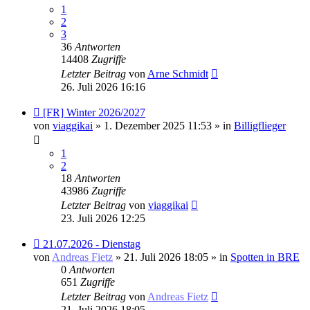
1
2
3
36
Antworten
14408
Zugriffe
Letzter Beitrag
von
Arne Schmidt
26. Juli 2026 16:16
Neuer
[FR] Winter 2026/2027
Beitrag
von
viaggikai
» 1. Dezember 2025 11:53 » in
Billigflieger
1
2
18
Antworten
43986
Zugriffe
Letzter Beitrag
von
viaggikai
23. Juli 2026 12:25
Neuer
21.07.2026 - Dienstag
Beitrag
von
Andreas Fietz
» 21. Juli 2026 18:05 » in
Spotten in BRE
0
Antworten
651
Zugriffe
Letzter Beitrag
von
Andreas Fietz
21. Juli 2026 18:05