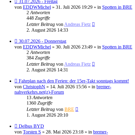
Neuer
31.07.2026 - Freitag
Beitrag
von
EDDWMichel
» 31. Juli 2026 19:29 » in
Spotten in BRE
2
Antworten
448
Zugriffe
Letzter Beitrag
von
Andreas Fietz
2. August 2026 14:33
Neuer
30.07.2026 - Donnerstag
Beitrag
von
EDDWMichel
» 30. Juli 2026 23:49 » in
Spotten in BRE
2
Antworten
384
Zugriffe
Letzter Beitrag
von
Andreas Fietz
2. August 2026 14:31
Neuer
Fahrplan nach den Ferien: der 15er-Takt sonntags kommt!
Beitrag
von
ChristophN
» 14. Juli 2026 15:56 » in
bremer-
nahverkehrs.net(z)-Forum
13
Antworten
1360
Zugriffe
Letzter Beitrag
von
BRE
1. August 2026 20:10
Neuer
Delbus BYD
Beitrag
von
Torsten S
» 28. Mai 2026 23:18 » in
bremer-