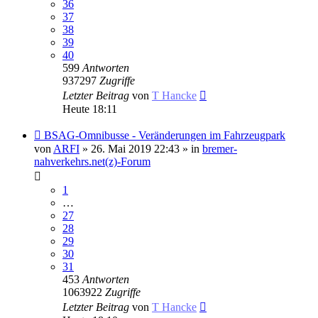
36
37
38
39
40
599
Antworten
937297
Zugriffe
Letzter Beitrag
von
T Hancke
Heute 18:11
Neuer
BSAG-Omnibusse - Veränderungen im Fahrzeugpark
Beitrag
von
ARFI
» 26. Mai 2019 22:43 » in
bremer-
nahverkehrs.net(z)-Forum
1
…
27
28
29
30
31
453
Antworten
1063922
Zugriffe
Letzter Beitrag
von
T Hancke