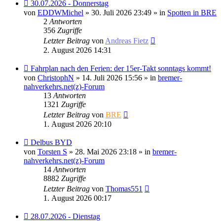
Neuer
30.07.2026 - Donnerstag
Beitrag
von
EDDWMichel
» 30. Juli 2026 23:49 » in
Spotten in BRE
2
Antworten
356
Zugriffe
Letzter Beitrag
von
Andreas Fietz
2. August 2026 14:31
Neuer
Fahrplan nach den Ferien: der 15er-Takt sonntags kommt!
Beitrag
von
ChristophN
» 14. Juli 2026 15:56 » in
bremer-
nahverkehrs.net(z)-Forum
13
Antworten
1321
Zugriffe
Letzter Beitrag
von
BRE
1. August 2026 20:10
Neuer
Delbus BYD
Beitrag
von
Torsten S
» 28. Mai 2026 23:18 » in
bremer-
nahverkehrs.net(z)-Forum
14
Antworten
8882
Zugriffe
Letzter Beitrag
von
Thomas551
1. August 2026 00:17
Neuer
28.07.2026 - Dienstag