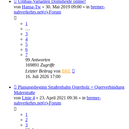
Neuer
Umbau-Varianten Domsheide online!
Beitrag
von
Hansa-Tw
» 30. Mai 2019 09:00 » in
bremer-
nahverkehrs.net(z)-Forum
1
…
3
4
5
6
7
99
Antworten
169891
Zugriffe
Letzter Beitrag
von
BRE
16. Juli 2026 17:00
Neuer
Planungsbeginn Straßenbahn Osterholz + Querverbindung
Beitrag
Malerstraße
von
Linie 4
» 23. April 2021 09:36 » in
bremer-
nahverkehrs.net(z)-Forum
1
2
3