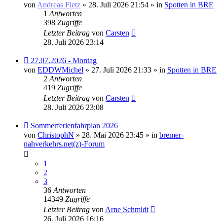
Beitrag
von
Andreas Fietz
» 28. Juli 2026 21:54 » in
Spotten in BRE
1
Antworten
398
Zugriffe
Letzter Beitrag
von
Carsten
28. Juli 2026 23:14
Neuer
27.07.2026 - Montag
Beitrag
von
EDDWMichel
» 27. Juli 2026 21:33 » in
Spotten in BRE
2
Antworten
419
Zugriffe
Letzter Beitrag
von
Carsten
28. Juli 2026 23:08
Neuer
Sommerferienfahrplan 2026
Beitrag
von
ChristophN
» 28. Mai 2026 23:45 » in
bremer-
nahverkehrs.net(z)-Forum
1
2
3
36
Antworten
14349
Zugriffe
Letzter Beitrag
von
Arne Schmidt
26. Juli 2026 16:16