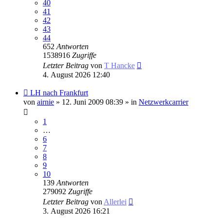
40
41
42
43
44
652
Antworten
1538916
Zugriffe
Letzter Beitrag
von
T Hancke
4. August 2026 12:40
Neuer
LH nach Frankfurt
Beitrag
von
airnie
» 12. Juni 2009 08:39 » in
Netzwerkcarrier
1
…
6
7
8
9
10
139
Antworten
279092
Zugriffe
Letzter Beitrag
von
Allerlei
3. August 2026 16:21