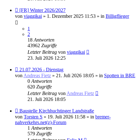
Neuer
[FR] Winter 2026/2027
Beitrag
von
viaggikai
» 1. Dezember 2025 11:53 » in
Billigflieger
1
2
18
Antworten
43962
Zugriffe
Letzter Beitrag
von
viaggikai
23. Juli 2026 12:25
Neuer
21.07.2026 - Dienstag
Beitrag
von
Andreas Fietz
» 21. Juli 2026 18:05 » in
Spotten in BRE
0
Antworten
620
Zugriffe
Letzter Beitrag
von
Andreas Fietz
21. Juli 2026 18:05
Neuer
Baustelle Kirchhuchtinger Landstraße
Beitrag
von
Torsten S
» 19. Juli 2026 11:58 » in
bremer-
nahverkehrs.net(z)-Forum
1
Antworten
579
Zugriffe