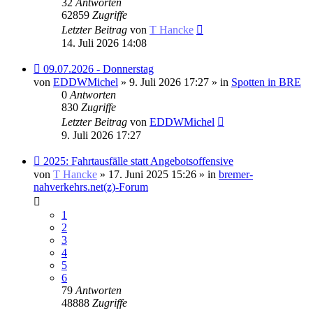
32
Antworten
62859
Zugriffe
Letzter Beitrag
von
T Hancke
14. Juli 2026 14:08
Neuer
09.07.2026 - Donnerstag
Beitrag
von
EDDWMichel
» 9. Juli 2026 17:27 » in
Spotten in BRE
0
Antworten
830
Zugriffe
Letzter Beitrag
von
EDDWMichel
9. Juli 2026 17:27
Neuer
2025: Fahrtausfälle statt Angebotsoffensive
Beitrag
von
T Hancke
» 17. Juni 2025 15:26 » in
bremer-
nahverkehrs.net(z)-Forum
1
2
3
4
5
6
79
Antworten
48888
Zugriffe