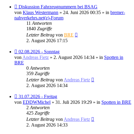
Neuer
Diskussion Fahrzeugnummern bei BSAG
Beitrag
von
Klaus Westermann
» 24. Juni 2026 00:35 » in
bremer-
nahverkehrs.net(z)-Forum
11
Antworten
1840
Zugriffe
Letzter Beitrag
von
BRE
2. August 2026 17:15
Neuer
02.08.2026 - Sonntag
Beitrag
von
Andreas Fietz
» 2. August 2026 14:34 » in
Spotten in
BRE
0
Antworten
359
Zugriffe
Letzter Beitrag
von
Andreas Fietz
2. August 2026 14:34
Neuer
31.07.2026 - Freitag
Beitrag
von
EDDWMichel
» 31. Juli 2026 19:29 » in
Spotten in BRE
2
Antworten
425
Zugriffe
Letzter Beitrag
von
Andreas Fietz
2. August 2026 14:33