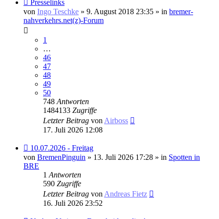
Neuer
Presselinks
Beitrag
von
Ingo Teschke
» 9. August 2018 23:35 » in
bremer-
nahverkehrs.net(z)-Forum
1
…
46
47
48
49
50
748
Antworten
1484133
Zugriffe
Letzter Beitrag
von
Airboss
17. Juli 2026 12:08
Neuer
10.07.2026 - Freitag
Beitrag
von
BremenPinguin
» 13. Juli 2026 17:28 » in
Spotten in
BRE
1
Antworten
590
Zugriffe
Letzter Beitrag
von
Andreas Fietz
16. Juli 2026 23:52