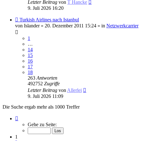
Letzter Beitrag
von
T Hancke
9. Juli 2026 16:20
Neuer
Turkish Airlines nach Istanbul
Beitrag
von
Islander
» 20. Dezember 2011 15:24 » in
Netzwerkcarrier
1
…
14
15
16
17
18
263
Antworten
492752
Zugriffe
Letzter Beitrag
von
Allerlei
9. Juli 2026 11:09
Die Suche ergab mehr als 1000 Treffer
Seite
1
Gehe zu Seite:
von
40
1