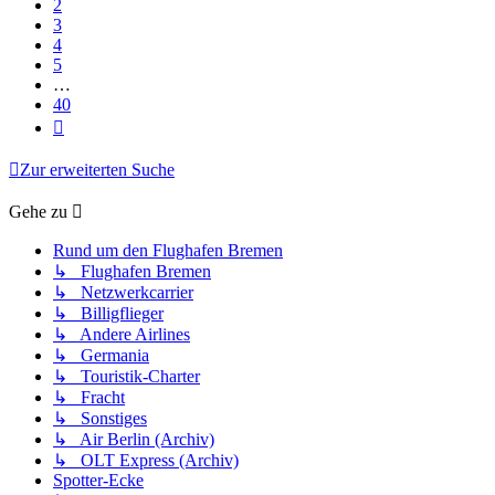
2
3
4
5
…
40
Nächste
Zur erweiterten Suche
Gehe zu
Rund um den Flughafen Bremen
↳ Flughafen Bremen
↳ Netzwerkcarrier
↳ Billigflieger
↳ Andere Airlines
↳ Germania
↳ Touristik-Charter
↳ Fracht
↳ Sonstiges
↳ Air Berlin (Archiv)
↳ OLT Express (Archiv)
Spotter-Ecke