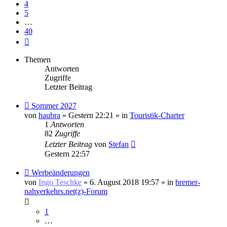
4
5
…
40
Nächste
Themen
Antworten
Zugriffe
Letzter Beitrag
Neuer
Sommer 2027
Beitrag
von
haubra
» Gestern 22:21 » in
Touristik-Charter
1
Antworten
82
Zugriffe
Letzter Beitrag
von
Stefan
Gestern 22:57
Neuer
Werbeänderungen
Beitrag
von
Ingo Teschke
» 6. August 2018 19:57 » in
bremer-
nahverkehrs.net(z)-Forum
1
…