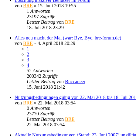
Löschung inaktiver Benutzer im Forum
von
BRE
» 15. Juni 2018 19:55
1
Antworten
23197
Zugriffe
Letzter Beitrag
von
BRE
18. Juli 2018 23:29
Alles neu macht der Mai (war: Bye, Bye, bre-forum.de)
von
BRE
» 4. April 2018 20:29
1
2
3
4
52
Antworten
200342
Zugriffe
Letzter Beitrag
von
Buccaneer
15. Juni 2018 21:42
Nutzungsbedingungen gültig von 22. Mai 2018 bis 18. Juli 201
von
BRE
» 22. Mai 2018 03:54
0
Antworten
23770
Zugriffe
Letzter Beitrag
von
BRE
22. Mai 2018 03:54
Aktuelle Nutzungsbedingungen (Stand: 23. Juni 2007) ungülti