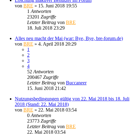
Löschung inaktiver Benutzer im Forum
von
BRE
» 15. Juni 2018 19:55
1
Antworten
23201
Zugriffe
Letzter Beitrag
von
BRE
18. Juli 2018 23:29
Alles neu macht der Mai (war: Bye, Bye, bre-forum.de)
von
BRE
» 4. April 2018 20:29
1
2
3
4
52
Antworten
200467
Zugriffe
Letzter Beitrag
von
Buccaneer
15. Juni 2018 21:42
Nutzungsbedingungen gültig von 22. Mai 2018 bis 18. Juli
2018 (Stand: 22. Mai 2018)
von
BRE
» 22. Mai 2018 03:54
0
Antworten
23773
Zugriffe
Letzter Beitrag
von
BRE
22. Mai 2018 03:54