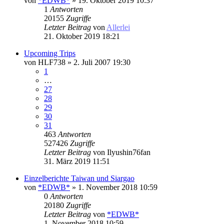
von
*EDWB*
» 19. Oktober 2019 10:37
1
Antworten
20155
Zugriffe
Letzter Beitrag
von
Allerlei
21. Oktober 2019 18:21
Upcoming Trips
von
HLF738
» 2. Juli 2007 19:30
1
…
27
28
29
30
31
463
Antworten
527426
Zugriffe
Letzter Beitrag
von
Ilyushin76fan
31. März 2019 11:51
Einzelberichte Taiwan und Siargao
von
*EDWB*
» 1. November 2018 10:59
0
Antworten
20180
Zugriffe
Letzter Beitrag
von
*EDWB*
1. November 2018 10:59