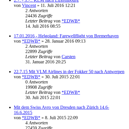
2.7. - 3.7.: KLM nach Luxembourg
von
Vincent
» 11. Juli 2016 12:21
2
Antworten
24436
Zugriffe
Letzter Beitrag
von
*EDWB*
14. Juli 2016 08:55
17.01.2016 - Helgoland: Farewellflight von Bremerhaven
von
*EDWB*
» 28. Januar 2016 09:13
2
Antworten
22899
Zugriffe
Letzter Beitrag
von
Carsten
31. Januar 2016 20:25
22.7.15 Mit VLM Airlines in der Fokker 50 nach Antwerpen
von
*EDWB*
» 30. Juli 2015 22:01
0
Antworten
19908
Zugriffe
Letzter Beitrag
von
*EDWB*
30. Juli 2015 22:01
Mit dem Swiss Avro von Dresden nach Zürich 14.6-
16.6.2015
von
*EDWB*
» 8. Juli 2015 22:09
4
Antworten
27459
Zugriffe