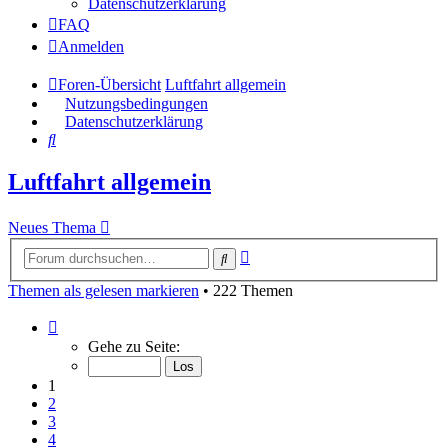
Datenschutzerklärung
FAQ
Anmelden
Foren-Übersicht
Luftfahrt allgemein
Nutzungsbedingungen
Datenschutzerklärung
Suche
Luftfahrt allgemein
Neues Thema
Erweiterte
Suche
Suche
Themen als gelesen markieren
• 222 Themen
Seite
1
Gehe zu Seite:
von
9
1
2
3
4