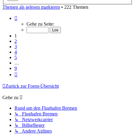
Themen als gelesen markieren
• 222 Themen
Seite
1
Gehe zu Seite:
von
9
1
2
3
4
5
…
9
Nächste
Zurück zur Foren-Übersicht
Gehe zu
Rund um den Flughafen Bremen
↳ Flughafen Bremen
↳ Netzwerkcarrier
↳ Billigflieger
↳ Andere Airlines