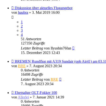
Diskussion über aktuelles Flugangebot
von
haubra
» 3. Mai 2019 16:00
1
2
3
4
51
Antworten
127350
Zugriffe
Letzter Beitrag
von
Ilyushin76fan
15. Dezember 2023 12:43
BREMEN Rundflug mit A319 Sundair (opb Air41) am 03.1
von
BRE
» 7. August 2023 20:34
0
Antworten
16498
Zugriffe
Letzter Beitrag
von
BRE
7. August 2023 20:34
Ehemalige OLT-Fokker 100
von
Allerlei
» 7. Januar 2021 14:39
0
Antworten
19466
Zugriffe