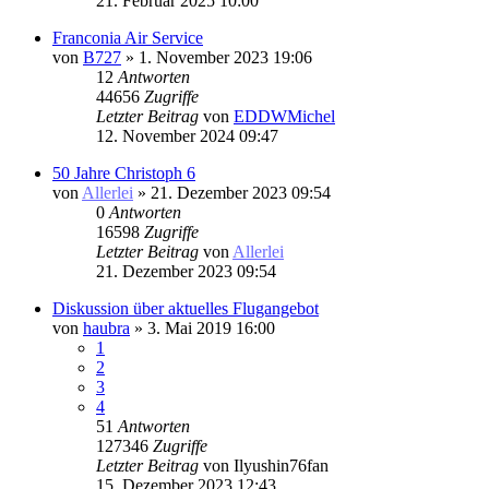
21. Februar 2025 10:00
Franconia Air Service
von
B727
» 1. November 2023 19:06
12
Antworten
44656
Zugriffe
Letzter Beitrag
von
EDDWMichel
12. November 2024 09:47
50 Jahre Christoph 6
von
Allerlei
» 21. Dezember 2023 09:54
0
Antworten
16598
Zugriffe
Letzter Beitrag
von
Allerlei
21. Dezember 2023 09:54
Diskussion über aktuelles Flugangebot
von
haubra
» 3. Mai 2019 16:00
1
2
3
4
51
Antworten
127346
Zugriffe
Letzter Beitrag
von
Ilyushin76fan
15. Dezember 2023 12:43