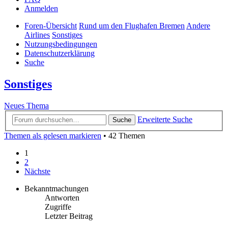
Anmelden
Foren-Übersicht
Rund um den Flughafen Bremen
Andere
Airlines
Sonstiges
Nutzungsbedingungen
Datenschutzerklärung
Suche
Sonstiges
Neues Thema
Erweiterte Suche
Suche
Themen als gelesen markieren
• 42 Themen
1
2
Nächste
Bekanntmachungen
Antworten
Zugriffe
Letzter Beitrag