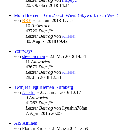
Letzter Beitrag
von
mapuyc
20. Oktober 2018 14:34
Moin Bremen – Grüß‘ Gott Wien! (Skywork nach Wien)
von
BRE
» 12. Juni 2018 17:15
10
Antworten
43720
Zugriffe
Letzter Beitrag
von
Allerlei
30. August 2018 09:42
Yourways
von
stevebremen
» 23. Mai 2018 14:54
11
Antworten
43679
Zugriffe
Letzter Beitrag
von
Allerlei
28. Juli 2018 12:33
Twinjet fliegt Bremen-Nürnberg
von
Allerlei
» 22. Januar 2016 12:17
9
Antworten
41262
Zugriffe
Letzter Beitrag
von
Ilyushin76fan
7. April 2016 20:05
AIS Airlines
von
Florian Kruse
» 3. März 2014 13:59