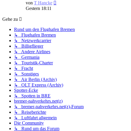
Neuester
von
T Hancke
Beitrag
Gestern 18:11
Gehe zu
Rund um den Flughafen Bremen
↳ Flughafen Bremen
↳ Netzwerkcarrier
↳ Billigflieger
↳ Andere Airlines
↳ Germania
↳ Touristik-Charter
↳ Fracht
↳ Sonstiges
↳ Air Berlin (Archiv)
↳ OLT Express (Archiv)
Spotter-Ecke
↳ Spotten in BRE
bremer-nahverkehrs.net(z)
↳ bremer-nahverkehrs.net(z)-Forum
↳ Reiseberichte
↳ Luftfahrt allgemein
Die Community
↳ Rund um das Forum