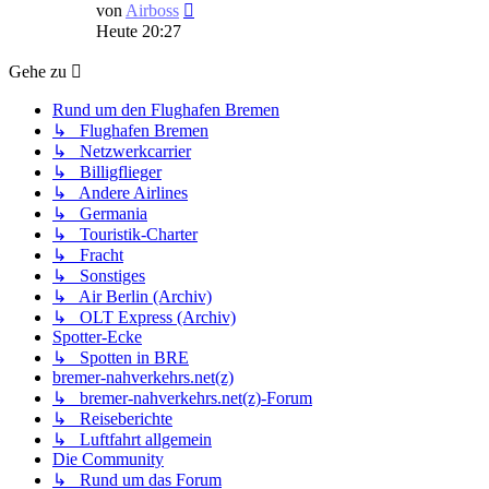
Neuester
von
Airboss
Beitrag
Heute 20:27
Gehe zu
Rund um den Flughafen Bremen
↳ Flughafen Bremen
↳ Netzwerkcarrier
↳ Billigflieger
↳ Andere Airlines
↳ Germania
↳ Touristik-Charter
↳ Fracht
↳ Sonstiges
↳ Air Berlin (Archiv)
↳ OLT Express (Archiv)
Spotter-Ecke
↳ Spotten in BRE
bremer-nahverkehrs.net(z)
↳ bremer-nahverkehrs.net(z)-Forum
↳ Reiseberichte
↳ Luftfahrt allgemein
Die Community
↳ Rund um das Forum