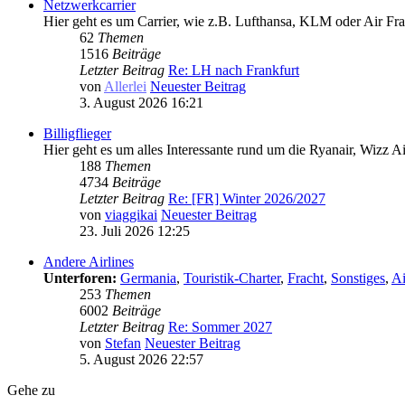
Netzwerkcarrier
Hier geht es um Carrier, wie z.B. Lufthansa, KLM oder Air Fra
62
Themen
1516
Beiträge
Letzter Beitrag
Re: LH nach Frankfurt
von
Allerlei
Neuester Beitrag
3. August 2026 16:21
Billigflieger
Hier geht es um alles Interessante rund um die Ryanair, Wizz 
188
Themen
4734
Beiträge
Letzter Beitrag
Re: [FR] Winter 2026/2027
von
viaggikai
Neuester Beitrag
23. Juli 2026 12:25
Andere Airlines
Unterforen:
Germania
,
Touristik-Charter
,
Fracht
,
Sonstiges
,
Ai
253
Themen
6002
Beiträge
Letzter Beitrag
Re: Sommer 2027
von
Stefan
Neuester Beitrag
5. August 2026 22:57
Gehe zu