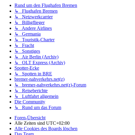
Rund um den Flughafen Bremen
↳ Flughafen Bremen
↳ Netzwerkcarrier
↳ Billigflieger
↳ Andere Airlines
↳ Germania
↳ Touristik-Charter
↳ Fracht
↳ Sonstiges
↳ Air Berlin (Archiv)
↳ OLT Express (Archiv)
Spotter-Ecke
↳ Spotten in BRE
bremer-nahverkehrs.net(z)
↳ bremer-nahverkehrs.net(z)-Forum
↳ Reiseberichte
↳ Luftfahrt allgemein
Die Community
↳ Rund um das Forum
Foren-Übersicht
Alle Zeiten sind
UTC+02:00
Alle Cookies des Boards löschen
Das Team