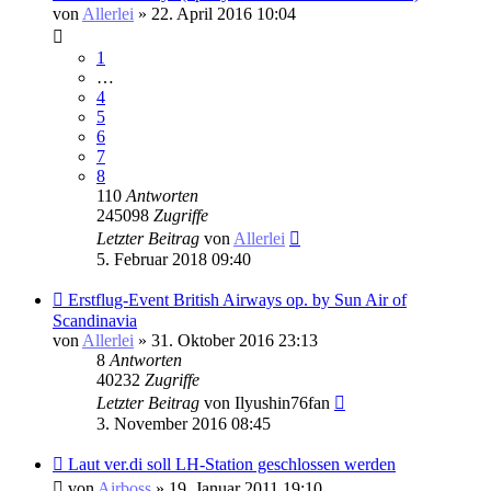
von
Allerlei
» 22. April 2016 10:04
1
…
4
5
6
7
8
110
Antworten
245098
Zugriffe
Letzter Beitrag
von
Allerlei
5. Februar 2018 09:40
Erstflug-Event British Airways op. by Sun Air of
Scandinavia
von
Allerlei
» 31. Oktober 2016 23:13
8
Antworten
40232
Zugriffe
Letzter Beitrag
von
Ilyushin76fan
3. November 2016 08:45
Laut ver.di soll LH-Station geschlossen werden
von
Airboss
» 19. Januar 2011 19:10