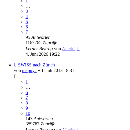
1
…
3
4
5
6
7
95
Antworten
1167265
Zugriffe
Letzter Beitrag
von
Allerlei
4. Juni 2026 19:22
SWISS nach Zürich
von
mapuyc
» 1. Juli 2013 18:31
1
…
6
7
8
9
10
143
Antworten
359767
Zugriffe
Letzter Beitrag
von
Allerlei