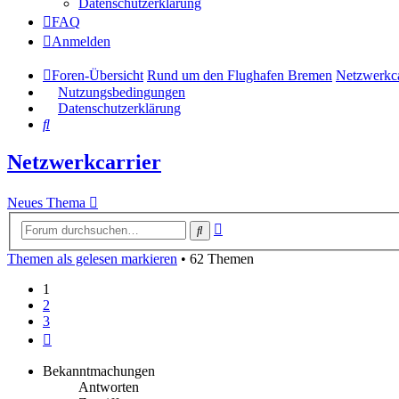
Datenschutzerklärung
FAQ
Anmelden
Foren-Übersicht
Rund um den Flughafen Bremen
Netzwerkca
Nutzungsbedingungen
Datenschutzerklärung
Suche
Netzwerkcarrier
Neues Thema
Erweiterte
Suche
Suche
Themen als gelesen markieren
• 62 Themen
1
2
3
Nächste
Bekanntmachungen
Antworten