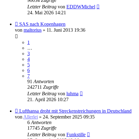
90034
Zugriffe
Letzter Beitrag
von
EDDWMichel
24. Mai 2026 14:21
SAS nach Kopenhagen
von
maltorius
» 11. Juni 2013 19:36
1
…
3
4
5
6
7
91
Antworten
242711
Zugriffe
Letzter Beitrag
von
luhma
21. April 2026 10:27
Lufthansa droht mit Streckenstreichungen in Deutschland
von
Allerlei
» 24. September 2025 09:35
6
Antworten
17745
Zugriffe
Letzter Beitrag
von
Funkstille