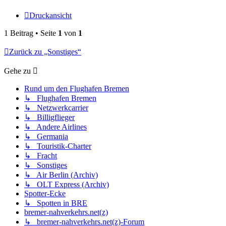
Druckansicht
1 Beitrag • Seite
1
von
1
Zurück zu „Sonstiges“
Gehe zu
Rund um den Flughafen Bremen
↳ Flughafen Bremen
↳ Netzwerkcarrier
↳ Billigflieger
↳ Andere Airlines
↳ Germania
↳ Touristik-Charter
↳ Fracht
↳ Sonstiges
↳ Air Berlin (Archiv)
↳ OLT Express (Archiv)
Spotter-Ecke
↳ Spotten in BRE
bremer-nahverkehrs.net(z)
↳ bremer-nahverkehrs.net(z)-Forum