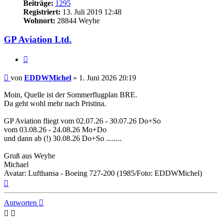
Beiträge:
1295
Registriert:
13. Juli 2019 12:48
Wohnort:
28844 Weyhe
GP Aviation Ltd.
Zitat
Ungelesener
von
EDDWMichel
»
1. Juni 2026 20:19
Beitrag
Moin, Quelle ist der Sommerflugplan BRE.
Da geht wohl mehr nach Pristina.
GP Aviation fliegt vom 02.07.26 - 30.07.26 Do+So
vom 03.08.26 - 24.08.26 Mo+Do
und dann ab (!) 30.08.26 Do+So ........
Gruß aus Weyhe
Michael
Avatar: Lufthansa - Boeing 727-200 (1985/Foto: EDDWMichel)
Nach
oben
Antworten