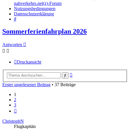
nahverkehrs.net(z)-Forum
Nutzungsbedingungen
Datenschutzerklärung
Suche
Sommerferienfahrplan 2026
Antworten
Druckansicht
Erweiterte
Suche
Suche
Erster ungelesener Beitrag
• 37 Beiträge
1
2
3
Nächste
ChristophN
Flugkapitän