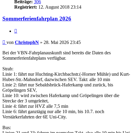
Beiträge:
306
Registriert:
12. August 2018 23:14
Sommerferienfahrplan 2026
Zitat
Ungelesener
von
ChristophN
»
28. Mai 2026 23:45
Beitrag
Bei der VBN-Fahrplanauskunft sind bereits die Daten des
Sommerferienfahrplans verfügbar.
Strab:
Linie 1: fährt nur Huchting-Kirchbachstr.(-Horner Mühle) und Kurt-
Huber-Str.-Mahndorf, dazwischen SEV. Takt: alle 10 min
Linie 2: fährt nur Sebaldsbrück-Haferkamp und zurück, bis
Gröpelingen SEV,
Linie 10: wird zwischen Haferkamp und Gröpelingen über die
Strecke der 3 umgeleitet,
Linie 4: fährt zur HVZ alle 7,5 min
Linie 6: fährt ganztägig nur alle 10 min, bis 10.7. noch
Verstärkerfahrten der 6E Uni-City.
Bus:
Linien 21 und 23: fahren im normalen Takt, also alle 10 min bis Uni