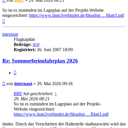
von
BRE
»
29. Mai 2026 08:21
Beitrag
So ist es zumindest im Lageplan auf der Projekt-Website
eingezeichnet:
https://www.linie2verbindet.de/fileadmi ... Blatt3.pdf
Nach
oben
internaut
Flugkapitän
Beiträge:
410
Registriert:
26. Juni 2007 18:09
Re: Sommerferienfahrplan 2026
Zitat
Ungelesener
von
internaut
»
29. Mai 2026 09:18
Beitrag
BRE
hat geschrieben:
↑
29. Mai 2026 08:21
So ist es zumindest im Lageplan auf der Projekt-
Website eingezeichnet:
https://www.linie2verbindet.de/fileadmi ... Blatt3.pdf
danke. Durch das Verschieben der Haltestelle stadtauswärts wird das