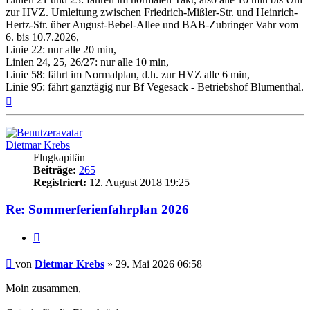
zur HVZ. Umleitung zwischen Friedrich-Mißler-Str. und Heinrich-
Hertz-Str. über August-Bebel-Allee und BAB-Zubringer Vahr vom
6. bis 10.7.2026,
Linie 22: nur alle 20 min,
Linien 24, 25, 26/27: nur alle 10 min,
Linie 58: fährt im Normalplan, d.h. zur HVZ alle 6 min,
Linie 95: fährt ganztägig nur Bf Vegesack - Betriebshof Blumenthal.
Nach
oben
Dietmar Krebs
Flugkapitän
Beiträge:
265
Registriert:
12. August 2018 19:25
Re: Sommerferienfahrplan 2026
Zitat
Ungelesener
von
Dietmar Krebs
»
29. Mai 2026 06:58
Beitrag
Moin zusammen,