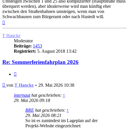
Umsteigen zwischen 1 und 25 also komplizierter (Hauptstraße muss
überquert werden), aber idealerweise wird man künftig eher
zwischen den Straßenbahnen umsteigen, wenn man von
Schwachhausen zum Bürgeramt oder nach Hastedt will.
Nach
oben
T Hancke
Moderator
Beiträge:
1453
Registriert:
5. August 2018 13:42
Re: Sommerferienfahrplan 2026
Zitat
Ungelesener
von
T Hancke
»
29. Mai 2026 10:38
Beitrag
internaut
hat geschrieben:
↑
29. Mai 2026 09:18
BRE
hat geschrieben:
↑
29. Mai 2026 08:21
So ist es zumindest im Lageplan auf der
Projekt-Website eingezeichnet: