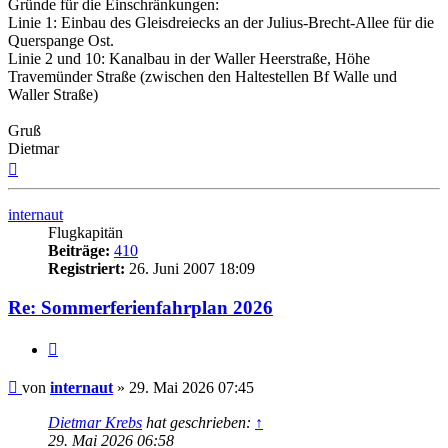
Gründe für die Einschränkungen:
Linie 1: Einbau des Gleisdreiecks an der Julius-Brecht-Allee für die
Querspange Ost.
Linie 2 und 10: Kanalbau in der Waller Heerstraße, Höhe
Travemünder Straße (zwischen den Haltestellen Bf Walle und
Waller Straße)
Gruß
Dietmar
Nach
oben
internaut
Flugkapitän
Beiträge:
410
Registriert:
26. Juni 2007 18:09
Re: Sommerferienfahrplan 2026
Zitat
Ungelesener
von
internaut
»
29. Mai 2026 07:45
Beitrag
Dietmar Krebs
hat geschrieben:
↑
29. Mai 2026 06:58