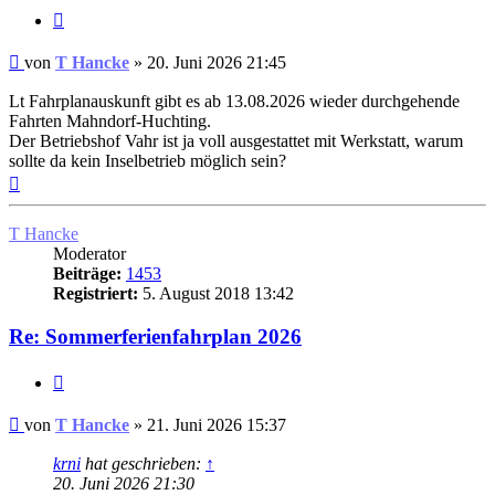
Zitat
Ungelesener
von
T Hancke
»
20. Juni 2026 21:45
Beitrag
Lt Fahrplanauskunft gibt es ab 13.08.2026 wieder durchgehende
Fahrten Mahndorf-Huchting.
Der Betriebshof Vahr ist ja voll ausgestattet mit Werkstatt, warum
sollte da kein Inselbetrieb möglich sein?
Nach
oben
T Hancke
Moderator
Beiträge:
1453
Registriert:
5. August 2018 13:42
Re: Sommerferienfahrplan 2026
Zitat
Ungelesener
von
T Hancke
»
21. Juni 2026 15:37
Beitrag
krni
hat geschrieben:
↑
20. Juni 2026 21:30