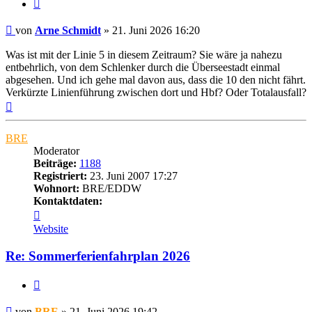
Zitat
Ungelesener
von
Arne Schmidt
»
21. Juni 2026 16:20
Beitrag
Was ist mit der Linie 5 in diesem Zeitraum? Sie wäre ja nahezu
entbehrlich, von dem Schlenker durch die Überseestadt einmal
abgesehen. Und ich gehe mal davon aus, dass die 10 den nicht fährt.
Verkürzte Linienführung zwischen dort und Hbf? Oder Totalausfall?
Nach
oben
BRE
Moderator
Beiträge:
1188
Registriert:
23. Juni 2007 17:27
Wohnort:
BRE/EDDW
Kontaktdaten:
Kontaktdaten
von
Website
BRE
Re: Sommerferienfahrplan 2026
Zitat
Ungelesener
von
BRE
»
21. Juni 2026 19:42