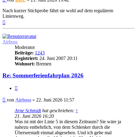
Beitrag
Nach kurzer Stichprobe fährt sie wohl auf dem regulärem
Linienweg.
Nach
oben
Airboss
Moderator
Beiträge:
1243
Registriert:
24. Juni 2007 20:11
Wohnort:
Bremen
Re: Sommerferienfahrplan 2026
Zitat
Ungelesener
von
Airboss
»
22. Juni 2026 11:57
Beitrag
Arne Schmidt
hat geschrieben:
↑
21. Juni 2026 16:20
Was ist mit der Linie 5 in diesem Zeitraum? Sie wäre ja
nahezu entbehrlich, von dem Schlenker durch die
Überseestadt einmal abgesehen. Und ich gehe mal