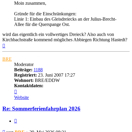
Moin zusammen,
Gründe für die Einschränkungen:
Linie 1: Einbau des Gleisdreiecks an der Julius-Brecht-
Allee für die Querspange Ost.
wird das eigentlich ein vollwertiges Dreieck? Also auch von
Kirchbachstraße kommend mögliches Abbiegen Richtung Hastedt?
Nach
oben
BRE
Moderator
Beiträge:
1188
Registriert:
23. Juni 2007 17:27
Wohnort:
BRE/EDDW
Kontaktdaten:
Kontaktdaten
von
Website
BRE
Re: Sommerferienfahrplan 2026
Zitat
Ungelesener