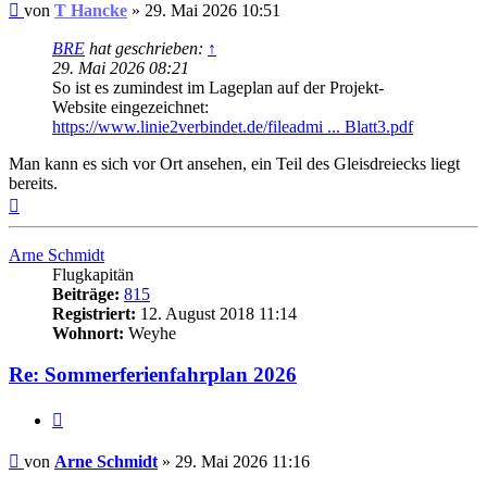
Ungelesener
von
T Hancke
»
29. Mai 2026 10:51
Beitrag
BRE
hat geschrieben:
↑
29. Mai 2026 08:21
So ist es zumindest im Lageplan auf der Projekt-
Website eingezeichnet:
https://www.linie2verbindet.de/fileadmi ... Blatt3.pdf
Man kann es sich vor Ort ansehen, ein Teil des Gleisdreiecks liegt
bereits.
Nach
oben
Arne Schmidt
Flugkapitän
Beiträge:
815
Registriert:
12. August 2018 11:14
Wohnort:
Weyhe
Re: Sommerferienfahrplan 2026
Zitat
Ungelesener
von
Arne Schmidt
»
29. Mai 2026 11:16
Beitrag