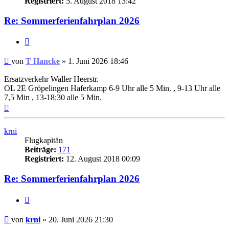
Registriert:
5. August 2018 13:42
Re: Sommerferienfahrplan 2026
Zitat
Ungelesener
von
T Hancke
»
1. Juni 2026 18:46
Beitrag
Ersatzverkehr Waller Heerstr.
OL 2E Gröpelingen Haferkamp 6-9 Uhr alle 5 Min. , 9-13 Uhr alle
7,5 Min , 13-18:30 alle 5 Min.
Nach
oben
krni
Flugkapitän
Beiträge:
171
Registriert:
12. August 2018 00:09
Re: Sommerferienfahrplan 2026
Zitat
Ungelesener
von
krni
»
20. Juni 2026 21:30
Beitrag