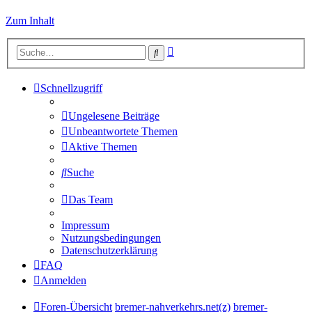
Zum Inhalt
Erweiterte
Suche
Suche
Schnellzugriff
Ungelesene Beiträge
Unbeantwortete Themen
Aktive Themen
Suche
Das Team
Impressum
Nutzungsbedingungen
Datenschutzerklärung
FAQ
Anmelden
Foren-Übersicht
bremer-nahverkehrs.net(z)
bremer-