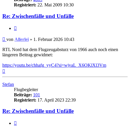
Registriert:
22. Mai 2009 10:30
Re: Zwischenfälle und Unfälle
Zitat
Ungelesener
von
Allerlei
»
1. Februar 2026 10:43
Beitrag
RTL Nord hat dem Flugzeugabsturz von 1966 auch noch einen
längeren Beitrag gewidmet:
https://youtu.be/chhafg_yyC4?si=wjvaL_X6OKlXl3Vm
Nach
oben
Stefan
Flugbegleiter
Beiträge:
101
Registriert:
17. April 2023 22:39
Re: Zwischenfälle und Unfälle
Zitat