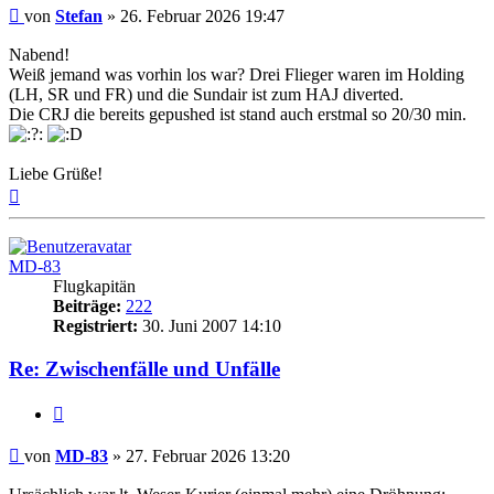
Ungelesener
von
Stefan
»
26. Februar 2026 19:47
Beitrag
Nabend!
Weiß jemand was vorhin los war? Drei Flieger waren im Holding
(LH, SR und FR) und die Sundair ist zum HAJ diverted.
Die CRJ die bereits gepushed ist stand auch erstmal so 20/30 min.
Liebe Grüße!
Nach
oben
MD-83
Flugkapitän
Beiträge:
222
Registriert:
30. Juni 2007 14:10
Re: Zwischenfälle und Unfälle
Zitat
Ungelesener
von
MD-83
»
27. Februar 2026 13:20
Beitrag