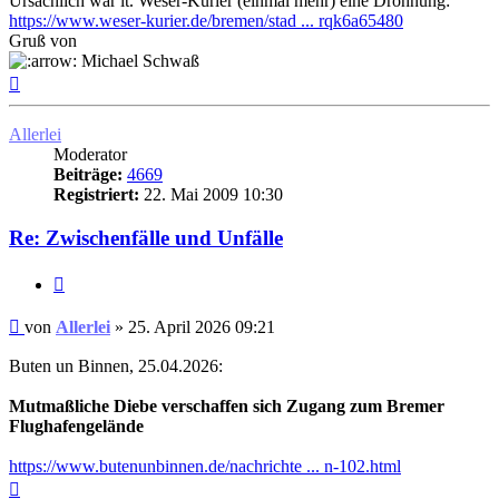
Ursächlich war lt. Weser-Kurier (einmal mehr) eine Dröhnung:
https://www.weser-kurier.de/bremen/stad ... rqk6a65480
Gruß von
Michael Schwaß
Nach
oben
Allerlei
Moderator
Beiträge:
4669
Registriert:
22. Mai 2009 10:30
Re: Zwischenfälle und Unfälle
Zitat
Ungelesener
von
Allerlei
»
25. April 2026 09:21
Beitrag
Buten un Binnen, 25.04.2026:
Mutmaßliche Diebe verschaffen sich Zugang zum Bremer
Flughafengelände
https://www.butenunbinnen.de/nachrichte ... n-102.html
Nach