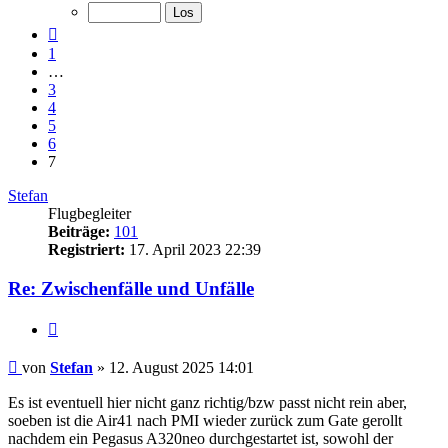
von
7
Vorherige
1
…
3
4
5
6
7
Stefan
Flugbegleiter
Beiträge:
101
Registriert:
17. April 2023 22:39
Re: Zwischenfälle und Unfälle
Zitat
Ungelesener
von
Stefan
»
12. August 2025 14:01
Beitrag
Es ist eventuell hier nicht ganz richtig/bzw passt nicht rein aber,
soeben ist die Air41 nach PMI wieder zurück zum Gate gerollt
nachdem ein Pegasus A320neo durchgestartet ist, sowohl der