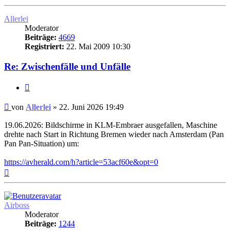
oben
Allerlei
Moderator
Beiträge:
4669
Registriert:
22. Mai 2009 10:30
Re: Zwischenfälle und Unfälle
Zitat
Ungelesener
von
Allerlei
»
22. Juni 2026 19:49
Beitrag
19.06.2026: Bildschirme in KLM-Embraer ausgefallen, Maschine
drehte nach Start in Richtung Bremen wieder nach Amsterdam (Pan
Pan Pan-Situation) um:
https://avherald.com/h?article=53acf60e&opt=0
Nach
oben
Airboss
Moderator
Beiträge:
1244