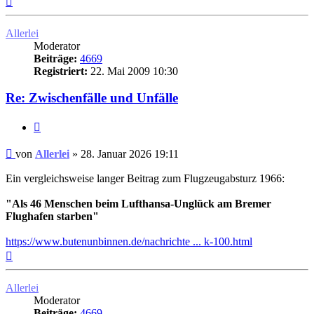
oben
Allerlei
Moderator
Beiträge:
4669
Registriert:
22. Mai 2009 10:30
Re: Zwischenfälle und Unfälle
Zitat
Ungelesener
von
Allerlei
»
28. Januar 2026 19:11
Beitrag
Ein vergleichsweise langer Beitrag zum Flugzeugabsturz 1966:
"Als 46 Menschen beim Lufthansa-Unglück am Bremer
Flughafen starben"
https://www.butenunbinnen.de/nachrichte ... k-100.html
Nach
oben
Allerlei
Moderator
Beiträge:
4669