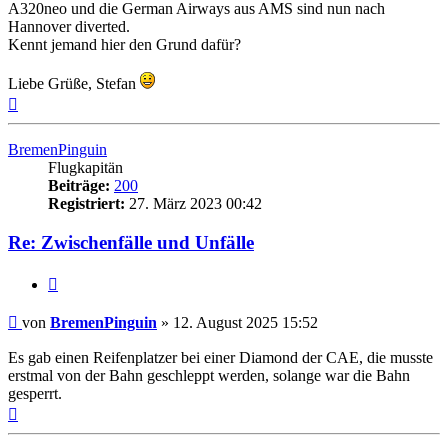
A320neo und die German Airways aus AMS sind nun nach
Hannover diverted.
Kennt jemand hier den Grund dafür?
Liebe Grüße, Stefan
Nach
oben
BremenPinguin
Flugkapitän
Beiträge:
200
Registriert:
27. März 2023 00:42
Re: Zwischenfälle und Unfälle
Zitat
Ungelesener
von
BremenPinguin
»
12. August 2025 15:52
Beitrag
Es gab einen Reifenplatzer bei einer Diamond der CAE, die musste
erstmal von der Bahn geschleppt werden, solange war die Bahn
gesperrt.
Nach
oben