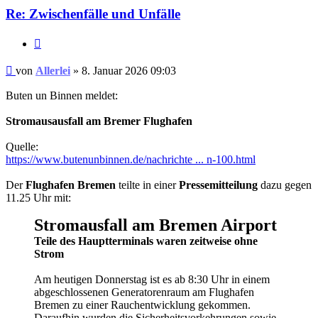
Re: Zwischenfälle und Unfälle
Zitat
Ungelesener
von
Allerlei
»
8. Januar 2026 09:03
Beitrag
Buten un Binnen meldet:
Stromausausfall am Bremer Flughafen
Quelle:
https://www.butenunbinnen.de/nachrichte ... n-100.html
Der
Flughafen Bremen
teilte in einer
Pressemitteilung
dazu gegen
11.25 Uhr mit:
Stromausfall am Bremen Airport
Teile des Hauptterminals waren zeitweise ohne
Strom
Am heutigen Donnerstag ist es ab 8:30 Uhr in einem
abgeschlossenen Generatorenraum am Flughafen
Bremen zu einer Rauchentwicklung gekommen.
Daraufhin wurden die Sicherheitsvorkehrungen sowie