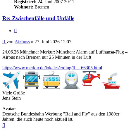
Registriert:
24. Juni 2007 20:11
Wohnort:
Bremen
Re: Zwischenfälle und Unfälle
Zitat
Ungelesener
von
Airboss
»
27. Juni 2026 12:07
Beitrag
24.06.26 Münchner Merkur: München: Alarm auf Lufthansa-Flug –
Airbus nach Bremen nur 25 Minuten in der Luft
https://www.merkur.de/lokales/erding/fl ... 66305.html
Viele Grüße
Jens Stein
Avatar:
Deutsche Bundesbahn Werbung "Rail and Fly" aus den 1980er
Jahren, die auch heute noch aktuell ist.
Nach
oben