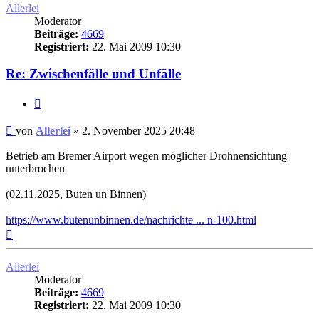
Allerlei
Moderator
Beiträge:
4669
Registriert:
22. Mai 2009 10:30
Re: Zwischenfälle und Unfälle
Zitat
Ungelesener
von
Allerlei
»
2. November 2025 20:48
Beitrag
Betrieb am Bremer Airport wegen möglicher Drohnensichtung
unterbrochen
(02.11.2025, Buten un Binnen)
https://www.butenunbinnen.de/nachrichte ... n-100.html
Nach
oben
Allerlei
Moderator
Beiträge:
4669
Registriert:
22. Mai 2009 10:30