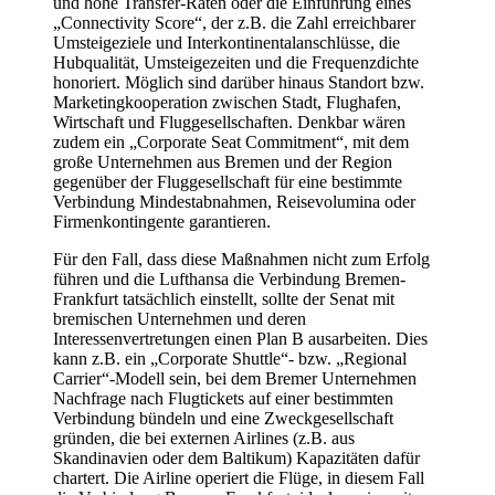
und hohe Transfer-Raten oder die Einführung eines
„Connectivity Score“, der z.B. die Zahl erreichbarer
Umsteigeziele und Interkontinentalanschlüsse, die
Hubqualität, Umsteigezeiten und die Frequenzdichte
honoriert. Möglich sind darüber hinaus Standort bzw.
Marketingkooperation zwischen Stadt, Flughafen,
Wirtschaft und Fluggesellschaften. Denkbar wären
zudem ein „Corporate Seat Commitment“, mit dem
große Unternehmen aus Bremen und der Region
gegenüber der Fluggesellschaft für eine bestimmte
Verbindung Mindestabnahmen, Reisevolumina oder
Firmenkontingente garantieren.
Für den Fall, dass diese Maßnahmen nicht zum Erfolg
führen und die Lufthansa die Verbindung Bremen-
Frankfurt tatsächlich einstellt, sollte der Senat mit
bremischen Unternehmen und deren
Interessenvertretungen einen Plan B ausarbeiten. Dies
kann z.B. ein „Corporate Shuttle“- bzw. „Regional
Carrier“-Modell sein, bei dem Bremer Unternehmen
Nachfrage nach Flugtickets auf einer bestimmten
Verbindung bündeln und eine Zweckgesellschaft
gründen, die bei externen Airlines (z.B. aus
Skandinavien oder dem Baltikum) Kapazitäten dafür
chartert. Die Airline operiert die Flüge, in diesem Fall