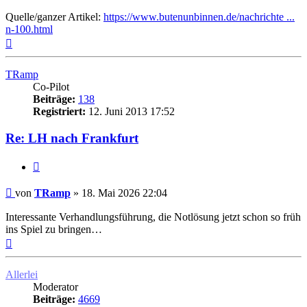
Quelle/ganzer Artikel:
https://www.butenunbinnen.de/nachrichte ...
n-100.html
Nach
oben
TRamp
Co-Pilot
Beiträge:
138
Registriert:
12. Juni 2013 17:52
Re: LH nach Frankfurt
Zitat
Ungelesener
von
TRamp
»
18. Mai 2026 22:04
Beitrag
Interessante Verhandlungsführung, die Notlösung jetzt schon so früh
ins Spiel zu bringen…
Nach
oben
Allerlei
Moderator
Beiträge:
4669