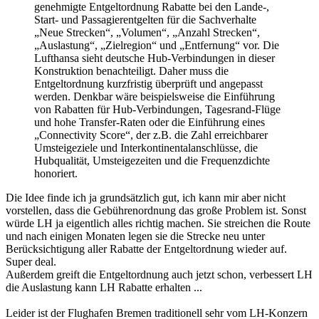
genehmigte Entgeltordnung Rabatte bei den Lande-,
Start- und Passagierentgelten für die Sachverhalte
„Neue Strecken“, „Volumen“, „Anzahl Strecken“,
„Auslastung“, „Zielregion“ und „Entfernung“ vor. Die
Lufthansa sieht deutsche Hub-Verbindungen in dieser
Konstruktion benachteiligt. Daher muss die
Entgeltordnung kurzfristig überprüft und angepasst
werden. Denkbar wäre beispielsweise die Einführung
von Rabatten für Hub-Verbindungen, Tagesrand-Flüge
und hohe Transfer-Raten oder die Einführung eines
„Connectivity Score“, der z.B. die Zahl erreichbarer
Umsteigeziele und Interkontinentalanschlüsse, die
Hubqualität, Umsteigezeiten und die Frequenzdichte
honoriert.
Die Idee finde ich ja grundsätzlich gut, ich kann mir aber nicht
vorstellen, dass die Gebührenordnung das große Problem ist. Sonst
würde LH ja eigentlich alles richtig machen. Sie streichen die Route
und nach einigen Monaten legen sie die Strecke neu unter
Berücksichtigung aller Rabatte der Entgeltordnung wieder auf.
Super deal.
Außerdem greift die Entgeltordnung auch jetzt schon, verbessert LH
die Auslastung kann LH Rabatte erhalten ...
Leider ist der Flughafen Bremen traditionell sehr vom LH-Konzern