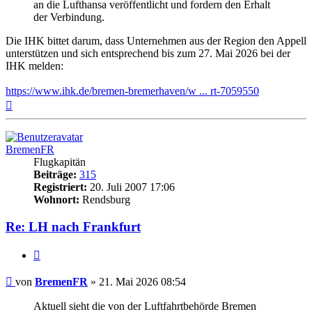
an die Lufthansa veröffentlicht und fordern den Erhalt
der Verbindung.
Die IHK bittet darum, dass Unternehmen aus der Region den Appell
unterstützen und sich entsprechend bis zum 27. Mai 2026 bei der
IHK melden:
https://www.ihk.de/bremen-bremerhaven/w ... rt-7059550
Nach
oben
BremenFR
Flugkapitän
Beiträge:
315
Registriert:
20. Juli 2007 17:06
Wohnort:
Rendsburg
Re: LH nach Frankfurt
Zitat
Ungelesener
von
BremenFR
»
21. Mai 2026 08:54
Beitrag
Aktuell sieht die von der Luftfahrtbehörde Bremen