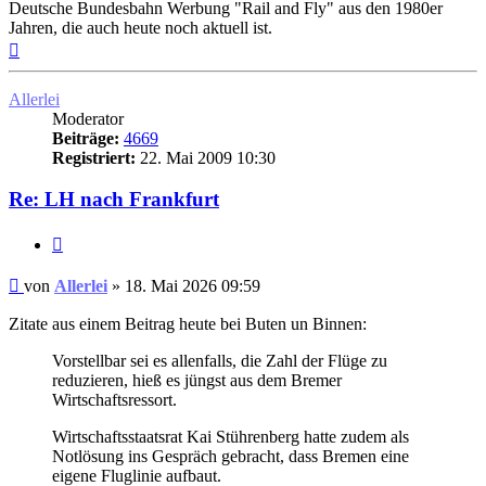
Deutsche Bundesbahn Werbung "Rail and Fly" aus den 1980er
Jahren, die auch heute noch aktuell ist.
Nach
oben
Allerlei
Moderator
Beiträge:
4669
Registriert:
22. Mai 2009 10:30
Re: LH nach Frankfurt
Zitat
Ungelesener
von
Allerlei
»
18. Mai 2026 09:59
Beitrag
Zitate aus einem Beitrag heute bei Buten un Binnen:
Vorstellbar sei es allenfalls, die Zahl der Flüge zu
reduzieren, hieß es jüngst aus dem Bremer
Wirtschaftsressort.
Wirtschaftsstaatsrat Kai Stührenberg hatte zudem als
Notlösung ins Gespräch gebracht, dass Bremen eine
eigene Fluglinie aufbaut.