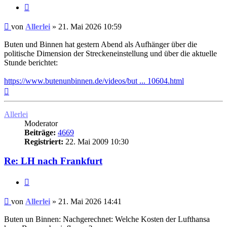
Zitat
Ungelesener
von
Allerlei
»
21. Mai 2026 10:59
Beitrag
Buten und Binnen hat gestern Abend als Aufhänger über die
politische Dimension der Streckeneinstellung und über die aktuelle
Stunde berichtet:
https://www.butenunbinnen.de/videos/but ... 10604.html
Nach
oben
Allerlei
Moderator
Beiträge:
4669
Registriert:
22. Mai 2009 10:30
Re: LH nach Frankfurt
Zitat
Ungelesener
von
Allerlei
»
21. Mai 2026 14:41
Beitrag
Buten un Binnen: Nachgerechnet: Welche Kosten der Lufthansa