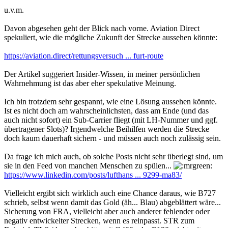
u.v.m.
Davon abgesehen geht der Blick nach vorne. Aviation Direct
spekuliert, wie die mögliche Zukunft der Strecke aussehen könnte:
https://aviation.direct/rettungsversuch ... furt-route
Der Artikel suggeriert Insider-Wissen, in meiner persönlichen
Wahrnehmung ist das aber eher spekulative Meinung.
Ich bin trotzdem sehr gespannt, wie eine Lösung aussehen könnte.
Ist es nicht doch am wahrscheinlichsten, dass am Ende (und das
auch nicht sofort) ein Sub-Carrier fliegt (mit LH-Nummer und ggf.
übertragener Slots)? Irgendwelche Beihilfen werden die Strecke
doch kaum dauerhaft sichern - und müssen auch noch zulässig sein.
Da frage ich mich auch, ob solche Posts nicht sehr überlegt sind, um
sie in den Feed von manchen Menschen zu spülen...
https://www.linkedin.com/posts/lufthans ... 9299-ma83/
Vielleicht ergibt sich wirklich auch eine Chance daraus, wie B727
schrieb, selbst wenn damit das Gold (äh... Blau) abgeblättert wäre...
Sicherung von FRA, vielleicht aber auch anderer fehlender oder
negativ entwickelter Strecken, wenn es reinpasst. STR zum