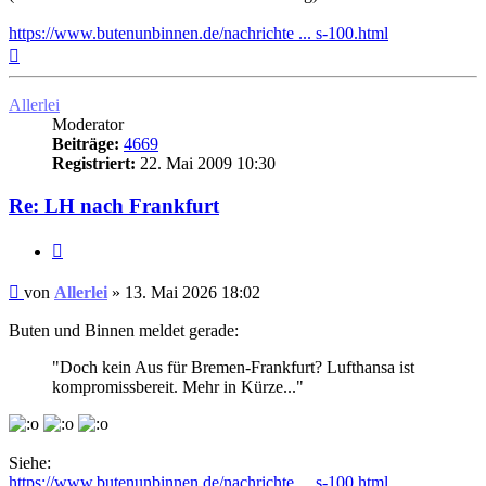
https://www.butenunbinnen.de/nachrichte ... s-100.html
Nach
oben
Allerlei
Moderator
Beiträge:
4669
Registriert:
22. Mai 2009 10:30
Re: LH nach Frankfurt
Zitat
Ungelesener
von
Allerlei
»
13. Mai 2026 18:02
Beitrag
Buten und Binnen meldet gerade:
"Doch kein Aus für Bremen-Frankfurt? Lufthansa ist
kompromissbereit. Mehr in Kürze..."
Siehe:
https://www.butenunbinnen.de/nachrichte ... s-100.html