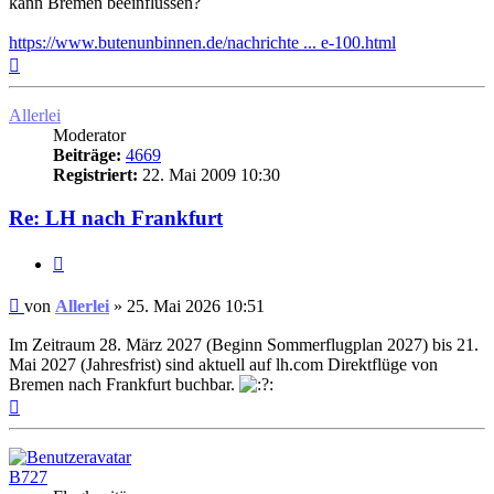
kann Bremen beeinflussen?
https://www.butenunbinnen.de/nachrichte ... e-100.html
Nach
oben
Allerlei
Moderator
Beiträge:
4669
Registriert:
22. Mai 2009 10:30
Re: LH nach Frankfurt
Zitat
Ungelesener
von
Allerlei
»
25. Mai 2026 10:51
Beitrag
Im Zeitraum 28. März 2027 (Beginn Sommerflugplan 2027) bis 21.
Mai 2027 (Jahresfrist) sind aktuell auf lh.com Direktflüge von
Bremen nach Frankfurt buchbar.
Nach
oben
B727