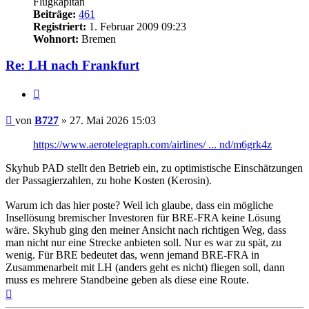
Flugkapitän
Beiträge:
461
Registriert:
1. Februar 2009 09:23
Wohnort:
Bremen
Re: LH nach Frankfurt
Zitat
Ungelesener
von
B727
»
27. Mai 2026 15:03
Beitrag
https://www.aerotelegraph.com/airlines/ ... nd/m6grk4z
Skyhub PAD stellt den Betrieb ein, zu optimistische Einschätzungen
der Passagierzahlen, zu hohe Kosten (Kerosin).
Warum ich das hier poste? Weil ich glaube, dass ein mögliche
Insellösung bremischer Investoren für BRE-FRA keine Lösung
wäre. Skyhub ging den meiner Ansicht nach richtigen Weg, dass
man nicht nur eine Strecke anbieten soll. Nur es war zu spät, zu
wenig. Für BRE bedeutet das, wenn jemand BRE-FRA in
Zusammenarbeit mit LH (anders geht es nicht) fliegen soll, dann
muss es mehrere Standbeine geben als diese eine Route.
Nach
oben