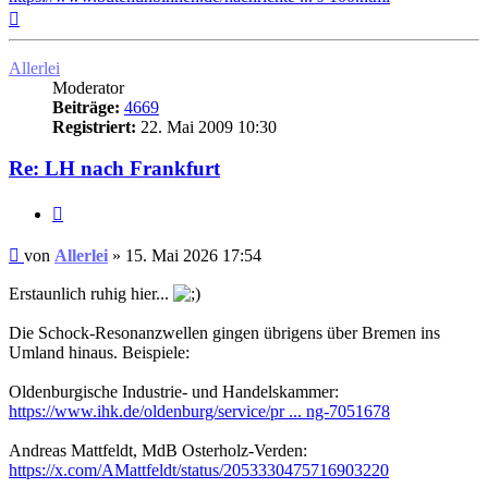
Nach
oben
Allerlei
Moderator
Beiträge:
4669
Registriert:
22. Mai 2009 10:30
Re: LH nach Frankfurt
Zitat
Ungelesener
von
Allerlei
»
15. Mai 2026 17:54
Beitrag
Erstaunlich ruhig hier...
Die Schock-Resonanzwellen gingen übrigens über Bremen ins
Umland hinaus. Beispiele:
Oldenburgische Industrie- und Handelskammer:
https://www.ihk.de/oldenburg/service/pr ... ng-7051678
Andreas Mattfeldt, MdB Osterholz-Verden:
https://x.com/AMattfeldt/status/2053330475716903220