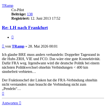
TRamp
Co-Pilot
Beiträge:
138
Registriert:
12. Juni 2013 17:52
Re: LH nach Frankfurt
Zitat
Ungelesener
von
TRamp
»
28. Mai 2026 00:01
Beitrag
Ich glaube BRE muss anders verhandeln: Doppelter Tagesrand in
die Hubs ZRH, VIE und FCO. Das wäre eine gute Konnektivität.
Dafür FRA weg. Irgendwann wird die deutsche Politik bei einem
nächsten Politikwechsel ohnehin Verbindungen < 400 km
sinnbefreit verbieten…
Der Fraktionschef der Linken hat die FRA-Verbindung ohnehin
nicht verstanden: man braucht die Verbindung nicht zum
„Pendeln“…
Nach
oben
Antworten