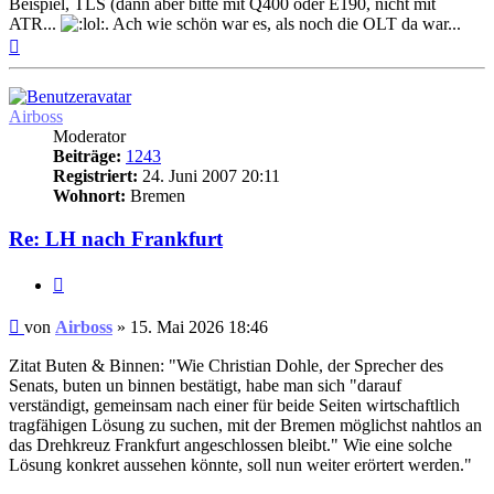
Beispiel, TLS (dann aber bitte mit Q400 oder E190, nicht mit
ATR...
. Ach wie schön war es, als noch die OLT da war...
Nach
oben
Airboss
Moderator
Beiträge:
1243
Registriert:
24. Juni 2007 20:11
Wohnort:
Bremen
Re: LH nach Frankfurt
Zitat
Ungelesener
von
Airboss
»
15. Mai 2026 18:46
Beitrag
Zitat Buten & Binnen: "Wie Christian Dohle, der Sprecher des
Senats, buten un binnen bestätigt, habe man sich "darauf
verständigt, gemeinsam nach einer für beide Seiten wirtschaftlich
tragfähigen Lösung zu suchen, mit der Bremen möglichst nahtlos an
das Drehkreuz Frankfurt angeschlossen bleibt." Wie eine solche
Lösung konkret aussehen könnte, soll nun weiter erörtert werden."