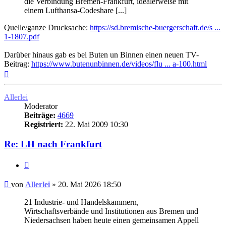
die Verbindung Bremen-Frankfurt, idealerweise mit
einem Lufthansa-Codeshare [...]
Quelle/ganze Drucksache:
https://sd.bremische-buergerschaft.de/s ...
1-1807.pdf
Darüber hinaus gab es bei Buten un Binnen einen neuen TV-
Beitrag:
https://www.butenunbinnen.de/videos/flu ... a-100.html
Nach
oben
Allerlei
Moderator
Beiträge:
4669
Registriert:
22. Mai 2009 10:30
Re: LH nach Frankfurt
Zitat
Ungelesener
von
Allerlei
»
20. Mai 2026 18:50
Beitrag
21 Industrie- und Handelskammern,
Wirtschaftsverbände und Institutionen aus Bremen und
Niedersachsen haben heute einen gemeinsamen Appell