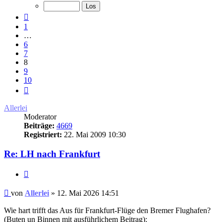
von
10
Vorherige
1
…
6
7
8
9
10
Nächste
Allerlei
Moderator
Beiträge:
4669
Registriert:
22. Mai 2009 10:30
Re: LH nach Frankfurt
Zitat
Ungelesener
von
Allerlei
»
12. Mai 2026 14:51
Beitrag
Wie hart trifft das Aus für Frankfurt-Flüge den Bremer Flughafen?
(Buten un Binnen mit ausführlichem Beitrag):