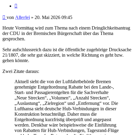
Zitat
Ungelesener
von
Allerlei
»
20. Mai 2026 09:45
Beitrag
Heute Vormittag wird zum Thema nach einem Dringlichkeitsantrag
der CDU in der Bremischen Bürgerschaft über das Thema
gesprochen.
Sehr aufschlussreich dazu ist die öffentliche zugehörige Drucksache
21/1807, die sehr gut skizziert, in welche Richtung es geht bzw.
gehen könnte.
Zwei Zitate daraus:
Aktuell sieht die von der Luftfahrtbehörde Bremen
genehmigte Entgeltordnung Rabatte bei den Lande-,
Start- und Passagierentgelten für die Sachverhalte
„Neue Strecken“, „Volumen“, „Anzahl Strecken“,
„Auslastung“, „Zielregion“ und „Entfernung“ vor. Die
Lufthansa sieht deutsche Hub-Verbindungen in dieser
Konstruktion benachteiligt. Daher muss die
Entgeltordnung kurzfristig überprüft und angepasst
werden. Denkbar wäre beispielsweise die Einführung
von Rabatten für Hub-Verbindungen, Tagesrand-Flüge