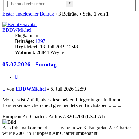
Erweiterte
Suche
Suche
Erster ungelesener Beitrag
• 3 Beiträge • Seite
1
von
1
EDDWMichel
Flugkapitän
Beiträge:
1297
Registriert:
13. Juli 2019 12:48
Wohnort:
28844 Weyhe
05.07.2026 - Sonntag
Zitat
Ungelesener
von
EDDWMichel
»
5. Juli 2026 12:59
Beitrag
Moin, es ist Zufall, aber diese beiden Flieger tragen in ihrem
Länderkennzeichen die 3 gleichen letzten Buchstaben ...........
European Air Charter - Airbus A320 -200 (LZ-LAI)
Aus Pristina kommend ......... ganz in weiß. Bulgarian Air Charter
wurde 2001 in European Air Charter umbenannt.