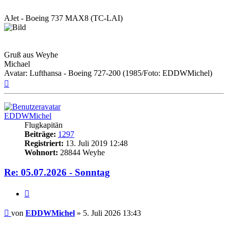
AJet - Boeing 737 MAX8 (TC-LAI)
Gruß aus Weyhe
Michael
Avatar: Lufthansa - Boeing 727-200 (1985/Foto: EDDWMichel)
Nach
oben
EDDWMichel
Flugkapitän
Beiträge:
1297
Registriert:
13. Juli 2019 12:48
Wohnort:
28844 Weyhe
Re: 05.07.2026 - Sonntag
Zitat
Ungelesener
von
EDDWMichel
»
5. Juli 2026 13:43
Beitrag