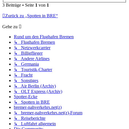
3 Beiträge • Seite
1
von
1
Zurück zu „Spotten in BRE“
Gehe zu
Rund um den Flughafen Bremen
↳ Flughafen Bremen
↳ Netzwerkcarrier
↳ Billigflieger
↳ Andere Airlines
↳ Germania
↳ Touristik-Charter
↳ Fracht
↳ Sonstiges
↳ Air Berlin (Archiv)
↳ OLT Express (Archiv)
Spotter-Ecke
↳ Spotten in BRE
bremer-nahverkehrs.net(z)
↳ bremer-nahverkehrs.net(z)-Forum
↳ Reiseberichte
↳ Luftfahrt allgemein
Die Community