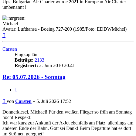
Ups, Bulgarian Air Charter wurde
2021
in European Air Charter
umbenannt !
Michael
Avatar: Lufthansa - Boeing 727-200 (1985/Foto: EDDWMichel)
Nach
oben
Carsten
Flugkapitän
Beiträge:
2133
Registriert:
2. Juni 2010 20:41
Re: 05.07.2026 - Sonntag
Zitat
Ungelesener
von
Carsten
»
5. Juli 2026 17:52
Beitrag
Donnerkiesel, Michael! Für den weißen Flieger so früh am Sonntag
hoch! Respekt!
Ich war kurz zur Ankunft der A-Jet ebenfalls am Platz, allerdings am
anderen Ende der Bahn. Gott sei Dank! Beim Departure hat es dort
im Strömen geregnet!